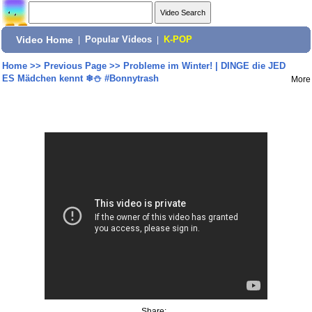
Video Home
|
Popular Videos
|
K-POP
Home
>>
Previous Page
>>
Probleme im Winter! | DINGE die JED
ES Mädchen kennt ❄⛄ #Bonnytrash
More
Share: