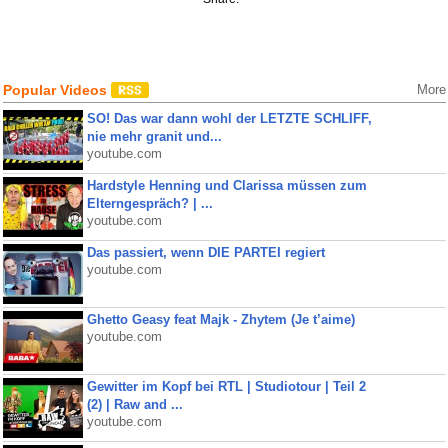
Popular Videos
More
SO! Das war dann wohl der LETZTE SCHLIFF,
nie mehr granit und...
youtube.com
Hardstyle Henning und Clarissa müssen zum
Elterngespräch? | ...
youtube.com
Das passiert, wenn DIE PARTEI regiert
youtube.com
Ghetto Geasy feat Majk - Zhytem (Je t’aime)
youtube.com
Gewitter im Kopf bei RTL | Studiotour | Teil 2
(2) | Raw and ...
youtube.com