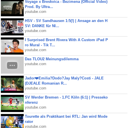
Voyage x Breskvica - Bezimena (Official Video)
Prod. By Ultra...
youtube.com
HSV - SV Sandhausen 1:5(!) | Ansage an den H
SV: DANKE für NI...
youtube.com
I Surprised Brent Rivera With A Custom iPad P
ro Mural - Tik T...
youtube.com
Das TLOU2 Meinungsdilemma
youtube.com
Jador❤️Emilia?Dodo?Jay Maly?Costi - JALE
(DJEALE Romanian R...
youtube.com
SV Werder Bremen - 1.FC Köln (6:1) | Presseko
nferenz
youtube.com
Tourette als Praktikant bei RTL: Jan wird Mode
rator
youtube.com