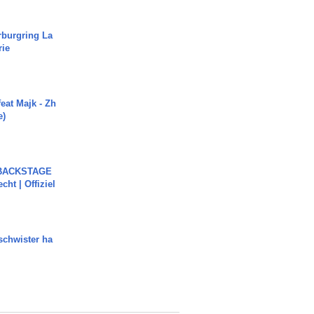
rburgring La
rie
eat Majk - Zh
e)
 BACKSTAGE
cht | Offiziel
chwister ha