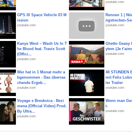
youtube.com
GPS III Space Vehicle 03 M
Rennen 1 | Nü
ission
ngstrecken-Se
youtube.com
youtube.com
Kanye West – Wash Us In T
Ghetto Geasy f
he Blood feat. Travis Scott
ytem (Je t’aim
(Offici...
youtube.com
youtube.com
Wer hat in 1 Monat mehr a
48 STUNDEN
bgenommen - Das überras
mit Felix Lobre
chende Ergeb...
ler Trailer
youtube.com
youtube.com
Voyage x Breskvica - Bezi
Wenn man Ges
mena (Official Video) Prod.
t.
By Ultra...
youtube.com
youtube.com