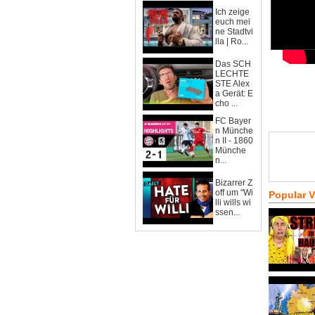
Ich zeige
euch mei
ne Stadtvi
lla | Ro...
Das SCH
LECHTE
STE Alex
a Gerät: E
cho ...
FC Bayer
n Münche
n II - 1860
Münche
n...
Bizarrer Z
off um "Wi
Popular 
lli wills wi
ssen...