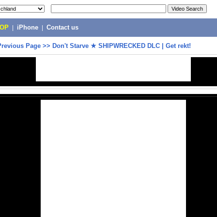
POP
|
iPhone
|
Contact us
Previous Page
>>
Don't Starve ★ SHIPWRECKED DLC | Get rekt!