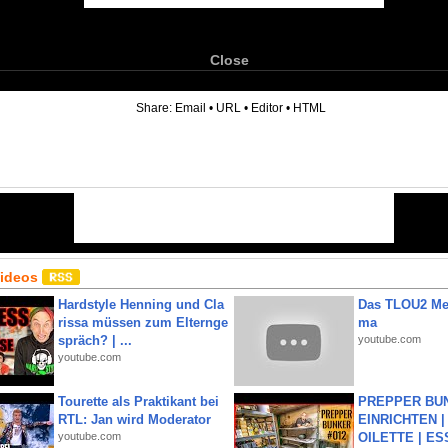
Close
6
Share:
Email
•
URL
•
Editor
•
HTML
Videos
Hardstyle Henning und Cla
Das TLOU2 Me
rissa müssen zum Elternge
ma
spräch? | ...
youtube.com
youtube.com
Tourette als Praktikant bei
PREPPER BUN
RTL: Jan wird Moderator
EINRICHTEN |
youtube.com
OILETTE | ES