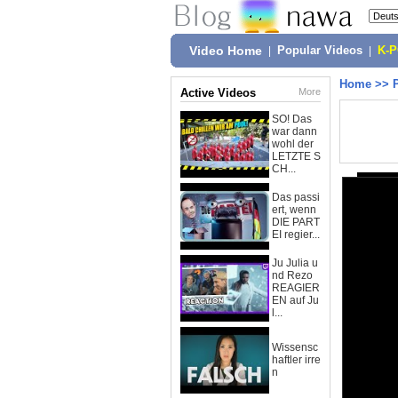
Video Home
|
Popular Videos
|
K-
Home
>>
Active Videos
More
SO! Das
war dann
wohl der
LETZTE S
CH...
Das passi
ert, wenn
DIE PART
EI regier...
Ju Julia u
nd Rezo
REAGIER
EN auf Ju
l...
Wissensc
haftler irre
n