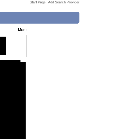
Start Page
|
Add Search Provider
More