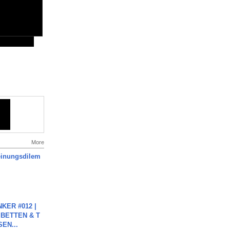
More
inungsdilem
KER #012 |
 BETTEN & T
SEN...