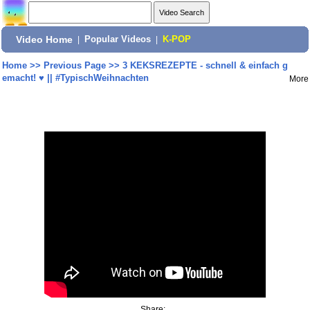
Video Home
|
Popular Videos
|
K-POP
Home
>>
Previous Page
>>
3 KEKSREZEPTE - schnell & einfach g
emacht! ♥ || #TypischWeihnachten
More
Share: