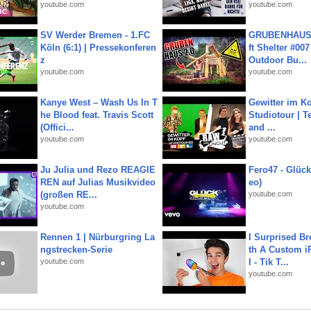
youtube.com
youtube.com
SV Werder Bremen - 1.FC
GRUBENHAUS 
Köln (6:1) | Pressekonferen
ft Shelter #007
z
Outdoor Bu...
youtube.com
youtube.com
Kanye West – Wash Us In T
Gewitter im Ko
he Blood feat. Travis Scott
Studiotour | Te
(Offici...
and ...
youtube.com
youtube.com
Ju Julia und Rezo REAGIE
Fero47 - Glück 
REN auf Julias Musikvideo
eo)
(großen RE...
youtube.com
youtube.com
Rennen 1 | Nürburgring La
I Surprised Br
ngstrecken-Serie
th A Custom i
youtube.com
l - Tik T...
youtube.com