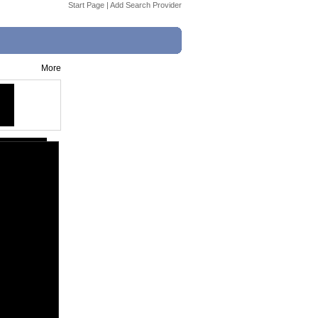
Start Page
|
Add Search Provider
More