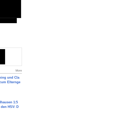
More
ning und Cla
zum Elternge
dhausen 1:5
n den HSV: D