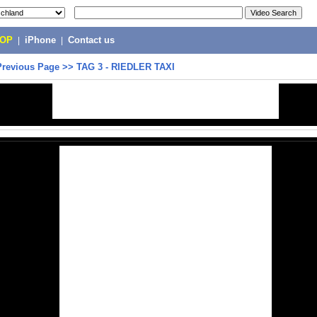
POP
|
iPhone
|
Contact us
Previous Page
>>
TAG 3 - RIEDLER TAXI