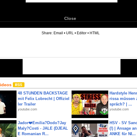
Close
6
Share:
Email
•
URL
•
Editor
•
HTML
Videos
48 STUNDEN BACKSTAGE
Hardstyle Hen
mit Felix Lobrecht | Offiziel
rissa müssen 
ler Trailer
spräch? | ...
youtube.com
youtube.com
Jador❤️Emilia?Dodo?Jay
HSV - SV San
Maly?Costi - JALE (DJEAL
(!) | Ansage a
E Romanian R...
ANKE für NI...