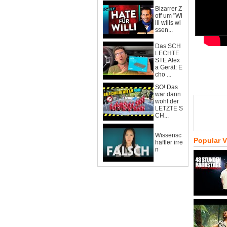
Bizarrer Z
off um "Wi
lli wills wi
ssen...
Das SCH
LECHTE
STE Alex
a Gerät: E
cho ...
SO! Das
war dann
wohl der
LETZTE S
CH...
Wissensc
Popular 
haftler irre
n