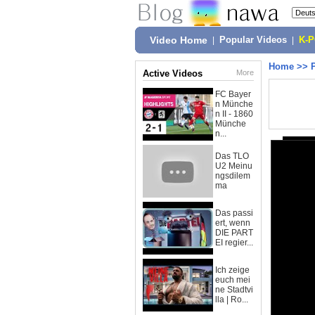
Video Home
|
Popular Videos
|
K-
Home
>>
Active Videos
More
FC Bayer
n Münche
n II - 1860
Münche
n...
Das TLO
U2 Meinu
ngsdilem
ma
Das passi
ert, wenn
DIE PART
EI regier...
Ich zeige
euch mei
ne Stadtvi
lla | Ro...