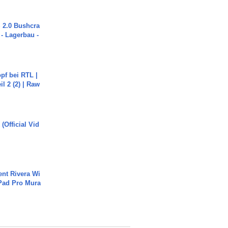
2.0 Bushcra
 - Lagerbau -
pf bei RTL |
il 2 (2) | Raw
(Official Vid
ent Rivera Wi
Pad Pro Mura