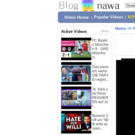
Video Home
|
Popular Videos
|
K-
Home
>>
Active Videos
More
FC Bayer
n Münche
n II - 1860
Münche
n...
Das passi
ert, wenn
DIE PART
EI regier...
Ju Julia u
nd Rezo
REAGIER
EN auf Ju
l...
Bizarrer Z
off um "Wi
lli wills wi
ssen...