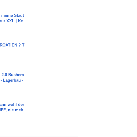
h meine Stadt
our XXL | Ke
OATIEN ? T
2.0 Bushcra
 - Lagerbau -
ann wohl der
FF, nie meh