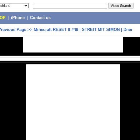
POP
|
iPhone
|
Contact us
Previous Page
>>
Minecraft RESET II #48 | STREIT MIT SIMON | Dner