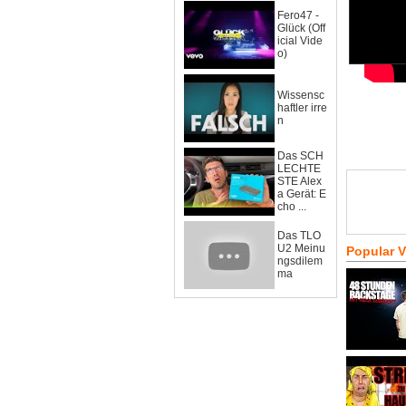
Fero47 -
Glück (Off
icial Vide
o)
Wissensc
haftler irre
n
Das SCH
LECHTE
STE Alex
a Gerät: E
cho ...
Das TLO
U2 Meinu
Popular 
ngsdilem
ma