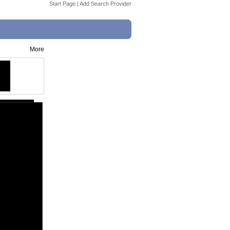
Start Page
|
Add Search Provider
More