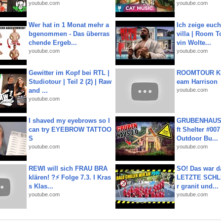
youtube.com
youtube.com
Wer hat in 1 Monat mehr a
Ich zeige euc
bgenommen - Das überras
villa | Room T
chende Ergeb...
vin Wolte...
youtube.com
youtube.com
Gewitter im Kopf bei RTL |
ROOMTOUR KR
Studiotour | Teil 2 (2) | Raw
eam Harrison
and ...
youtube.com
youtube.com
I shaved my eyebrows so I
GRUBENHAUS 
can try EYEBROW TATTOO
ft Shelter #007
S
Outdoor Bu...
youtube.com
youtube.com
REWI will sich FRAU BRA
SO! Das war d
klären! ?⚡️ Folge 7.3. I Kras
LETZTE SCHLI
s Klas...
r granit und...
youtube.com
youtube.com