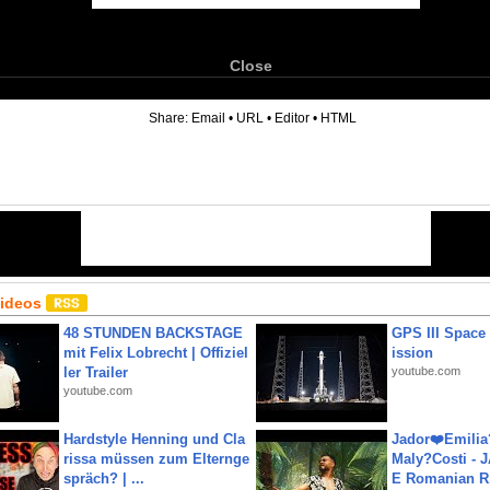
Close
6
Share:
Email
•
URL
•
Editor
•
HTML
Videos
48 STUNDEN BACKSTAGE
GPS III Space
mit Felix Lobrecht | Offiziel
ission
ler Trailer
youtube.com
youtube.com
Hardstyle Henning und Cla
Jador❤️Emili
rissa müssen zum Elternge
Maly?Costi - 
spräch? | ...
E Romanian R.