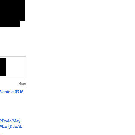
More
 Vehicle 03 M
a?Dodo?Jay
JALE (DJEAL
..