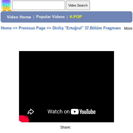
Video Home
|
Popular Videos
|
K-POP
Home
>>
Previous Page
>>
Diriliş "Ertuğrul" 37.Bölüm Fragmanı
More
Share: