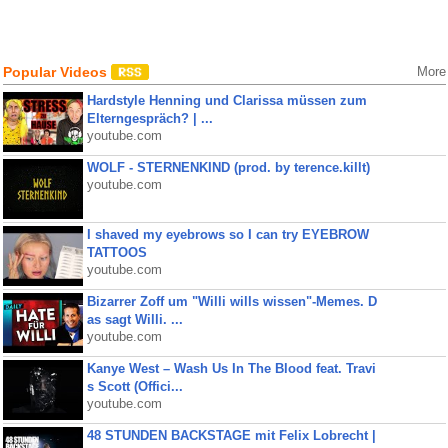
Popular Videos
More
Hardstyle Henning und Clarissa müssen zum
Elterngespräch? | ...
youtube.com
WOLF - STERNENKIND (prod. by terence.killt)
youtube.com
I shaved my eyebrows so I can try EYEBROW
TATTOOS
youtube.com
Bizarrer Zoff um "Willi wills wissen"-Memes. D
as sagt Willi. ...
youtube.com
Kanye West – Wash Us In The Blood feat. Travi
s Scott (Offici...
youtube.com
48 STUNDEN BACKSTAGE mit Felix Lobrecht |