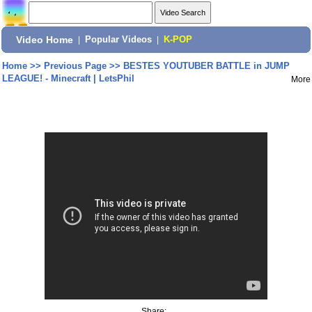
Video Home
|
Popular Videos
|
K-POP
Home
>>
Previous Page
>>
BESTES YOUTUBER BATTLE in JUMP
LEAGUE! - Minecraft | LetsPhil
More
Share: