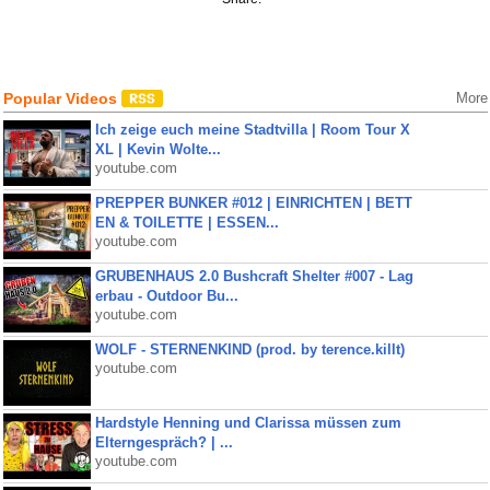
Popular Videos
More
Ich zeige euch meine Stadtvilla | Room Tour X
XL | Kevin Wolte...
youtube.com
PREPPER BUNKER #012 | EINRICHTEN | BETT
EN & TOILETTE | ESSEN...
youtube.com
GRUBENHAUS 2.0 Bushcraft Shelter #007 - Lag
erbau - Outdoor Bu...
youtube.com
WOLF - STERNENKIND (prod. by terence.killt)
youtube.com
Hardstyle Henning und Clarissa müssen zum
Elterngespräch? | ...
youtube.com