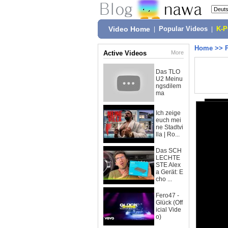
Video Home
|
Popular Videos
|
K-
Home
>>
Active Videos
More
Das TLO
U2 Meinu
ngsdilem
ma
Ich zeige
euch mei
ne Stadtvi
lla | Ro...
Das SCH
LECHTE
STE Alex
a Gerät: E
cho ...
Fero47 -
Glück (Off
icial Vide
o)