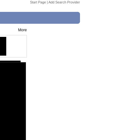
Start Page
|
Add Search Provider
More