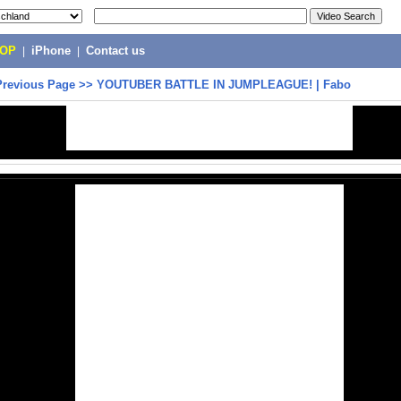
POP
|
iPhone
|
Contact us
Previous Page
>>
YOUTUBER BATTLE IN JUMPLEAGUE! | Fabo