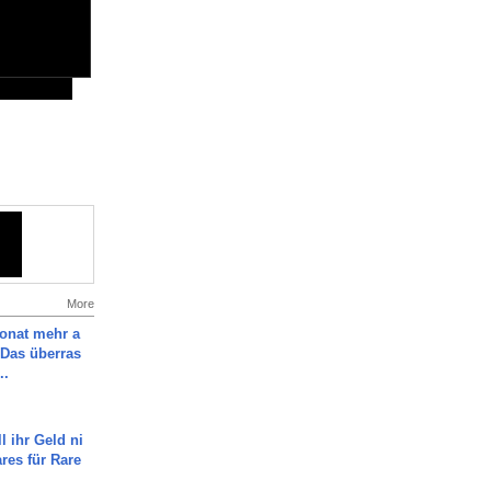
More
Monat mehr a
Das überras
..
l ihr Geld ni
ares für Rare