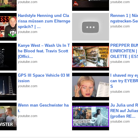
youtube.com
youtube.com
Hardstyle Henning und Cla
Rennen 1 | Nü
rissa müssen zum Elternge
ngstrecken-Se
spräch? | ...
youtube.com
youtube.com
Kanye West – Wash Us In T
PREPPER BUN
he Blood feat. Travis Scott
EINRICHTEN |
(Offici...
OILETTE | ES
youtube.com
youtube.com
GPS III Space Vehicle 03 M
I shaved my e
ission
can try EYE
youtube.com
S
youtube.com
Wenn man Geschwister ha
Ju Julia und 
t.
REN auf Julia
youtube.com
(großen RE...
youtube.com