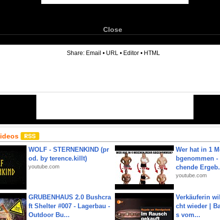
Close
6
Share:
Email
•
URL
•
Editor
•
HTML
Videos
WOLF - STERNENKIND (pr
Wer hat in 1 
od. by terence.killt)
bgenommen - 
youtube.com
chende Ergeb.
youtube.com
GRUBENHAUS 2.0 Bushcra
Verkäuferin wil
ft Shelter #007 - Lagerbau -
cht wieder | B
Outdoor Bu...
s vom...