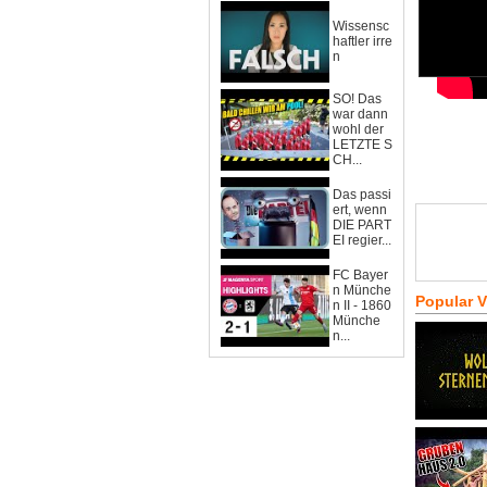
Wissensc
haftler irre
n
SO! Das
war dann
wohl der
LETZTE S
CH...
Das passi
ert, wenn
DIE PART
EI regier...
FC Bayer
n Münche
Popular 
n II - 1860
Münche
n...