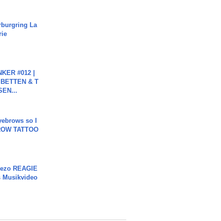
rburgring La
rie
KER #012 |
 BETTEN & T
SEN...
yebrows so I
BROW TATTOO
Rezo REAGIE
s Musikvideo