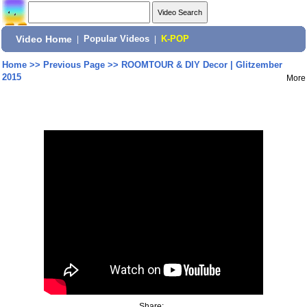
Video Home
|
Popular Videos
|
K-POP
Home
>>
Previous Page
>>
ROOMTOUR & DIY Decor | Glitzember
2015
More
Share: