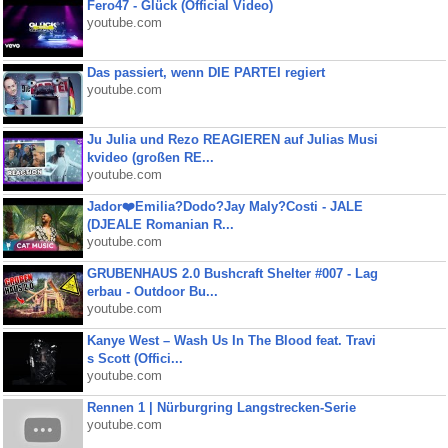
Fero47 - Glück (Official Video)
youtube.com
Das passiert, wenn DIE PARTEI regiert
youtube.com
Ju Julia und Rezo REAGIEREN auf Julias Musi
kvideo (großen RE...
youtube.com
Jador❤️Emilia?Dodo?Jay Maly?Costi - JALE
(DJEALE Romanian R...
youtube.com
GRUBENHAUS 2.0 Bushcraft Shelter #007 - Lag
erbau - Outdoor Bu...
youtube.com
Kanye West – Wash Us In The Blood feat. Travi
s Scott (Offici...
youtube.com
Rennen 1 | Nürburgring Langstrecken-Serie
youtube.com