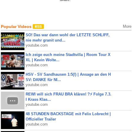
Popular Videos
More
SO! Das war dann wohl der LETZTE SCHLIFF,
nie mehr granit und...
youtube.com
Ich zeige euch meine Stadtvilla | Room Tour X
XL | Kevin Wolte...
youtube.com
HSV - SV Sandhausen 1:5(!) | Ansage an den H
SV: DANKE für NI...
youtube.com
REWI will sich FRAU BRA klären! ?⚡️ Folge 7.3.
I Krass Klas...
youtube.com
48 STUNDEN BACKSTAGE mit Felix Lobrecht |
Offizieller Trailer
youtube.com