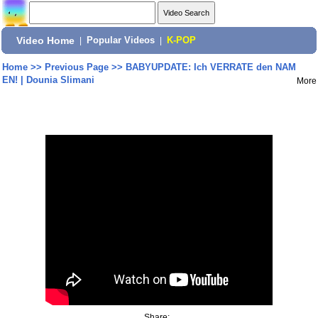
Video Home
|
Popular Videos
|
K-POP
Home
>>
Previous Page
>>
BABYUPDATE: Ich VERRATE den NAM
EN! | Dounia Slimani
More
Share: