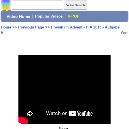
Video Home
|
Popular Videos
|
K-POP
Home
>>
Previous Page
>>
Physik im Advent - PiA 2015 - Aufgabe
6
More
Share: