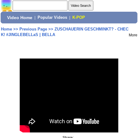
Video Home
|
Popular Videos
|
K-POP
Home
>>
Previous Page
>>
ZUSCHAUERIN GESCHMINKT? - CHEC
K! #JINGLEBELLaS | BELLA
More
Share: