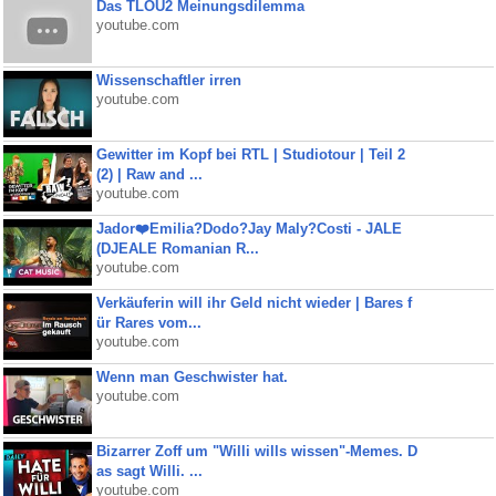
Das TLOU2 Meinungsdilemma
youtube.com
Wissenschaftler irren
youtube.com
Gewitter im Kopf bei RTL | Studiotour | Teil 2
(2) | Raw and ...
youtube.com
Jador❤️Emilia?Dodo?Jay Maly?Costi - JALE
(DJEALE Romanian R...
youtube.com
Verkäuferin will ihr Geld nicht wieder | Bares f
ür Rares vom...
youtube.com
Wenn man Geschwister hat.
youtube.com
Bizarrer Zoff um "Willi wills wissen"-Memes. D
as sagt Willi. ...
youtube.com