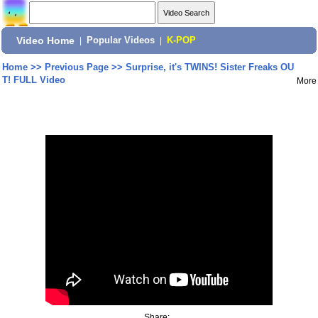
Video Home
|
Popular Videos
|
K-POP
Home
>>
Previous Page
>>
Surprise, it's TWINS! Sister Freaks OU
T! FULL Video
More
Share: