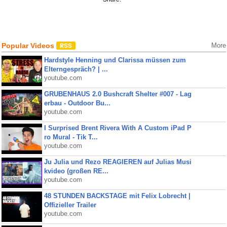
Popular Videos
More
Hardstyle Henning und Clarissa müssen zum
Elterngespräch? | ...
youtube.com
GRUBENHAUS 2.0 Bushcraft Shelter #007 - Lag
erbau - Outdoor Bu...
youtube.com
I Surprised Brent Rivera With A Custom iPad P
ro Mural - Tik T...
youtube.com
Ju Julia und Rezo REAGIEREN auf Julias Musi
kvideo (großen RE...
youtube.com
48 STUNDEN BACKSTAGE mit Felix Lobrecht |
Offizieller Trailer
youtube.com