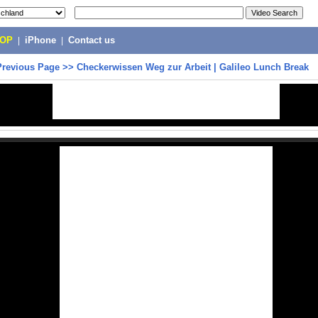
POP
|
iPhone
|
Contact us
Previous Page
>>
Checkerwissen Weg zur Arbeit | Galileo Lunch Break