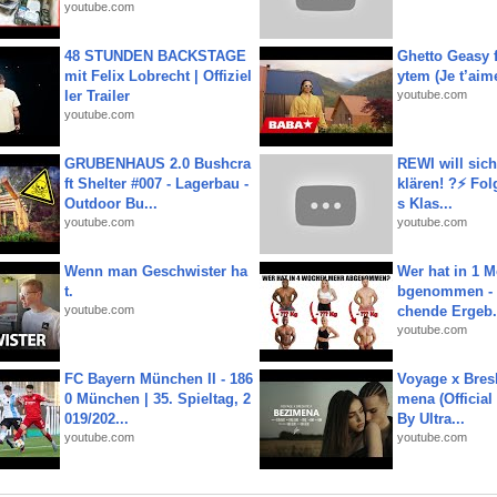
youtube.com
48 STUNDEN BACKSTAGE
Ghetto Geasy f
mit Felix Lobrecht | Offiziel
ytem (Je t’aim
ler Trailer
youtube.com
youtube.com
GRUBENHAUS 2.0 Bushcra
REWI will si
ft Shelter #007 - Lagerbau -
klären! ?⚡️ Fol
Outdoor Bu...
s Klas...
youtube.com
youtube.com
Wenn man Geschwister ha
Wer hat in 1 
t.
bgenommen - 
youtube.com
chende Ergeb.
youtube.com
FC Bayern München II - 186
Voyage x Bresk
0 München | 35. Spieltag, 2
mena (Official
019/202...
By Ultra...
youtube.com
youtube.com