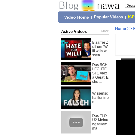
Video Home
|
Popular Videos
|
K-
Home
>>
Active Videos
More
Bizarrer Z
off um "Wi
lli wills wi
ssen...
Das SCH
LECHTE
STE Alex
a Gerät: E
cho ...
Wissensc
haftler irre
n
Das TLO
U2 Meinu
ngsdilem
ma