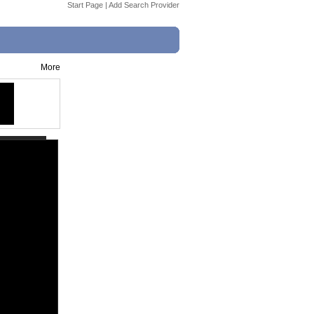
Start Page
|
Add Search Provider
More