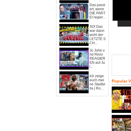
Das passi
ert, wenn
DIE PART
EI regier...
SO! Das
war dann
wohl der
LETZTE S
CH...
Ju Julia u
nd Rezo
REAGIER
EN auf Ju
l...
Ich zeige
euch mei
Popular 
ne Stadtvi
lla | Ro...