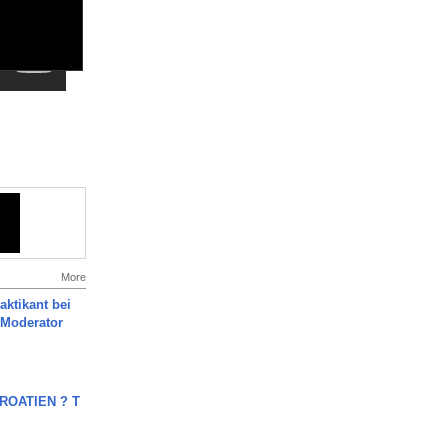
More
aktikant bei
 Moderator
OATIEN ? T