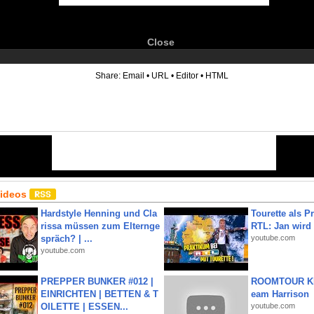
Close
6
Share:
Email
•
URL
•
Editor
•
HTML
Videos
Hardstyle Henning und Cla
Tourette als Pr
rissa müssen zum Elternge
RTL: Jan wird
spräch? | ...
youtube.com
youtube.com
PREPPER BUNKER #012 |
ROOMTOUR KR
EINRICHTEN | BETTEN & T
eam Harrison
OILETTE | ESSEN...
youtube.com