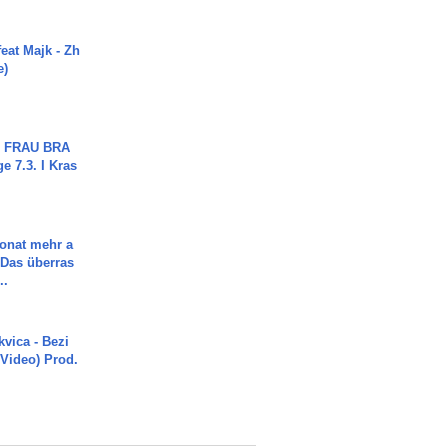
eat Majk - Zh
e)
ch FRAU BRA
ge 7.3. I Kras
Monat mehr a
Das überras
..
vica - Bezi
 Video) Prod.