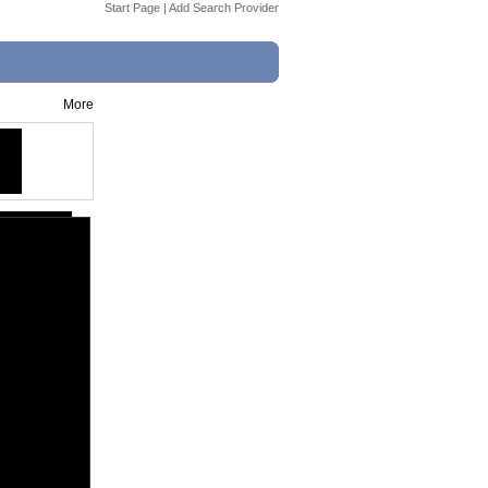
Start Page
|
Add Search Provider
More