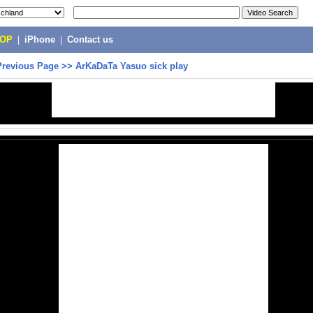
POP
|
iPhone
|
Contact us
Previous Page
>>
ArKaDaTa Yasuo sick play