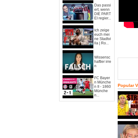
Das passi
ert, wenn
DIE PART
EI regier...
Ich zeige
euch mei
ne Stadtvi
lla | Ro...
Wissensc
haftler irre
n
FC Bayer
n Münche
Popular 
n II - 1860
Münche
n...