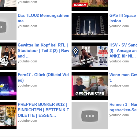
youtube.com
Das TLOU2 Meinungsdilem
GPS III Space
ma
ission
youtube.com
youtube.com
Gewitter im Kopf bei RTL |
HSV - SV San
Studiotour | Teil 2 (2) | Raw
(!) | Ansage a
and ...
ANKE für NI...
youtube.com
youtube.com
Fero47 - Glück (Official Vid
Wenn man Ges
eo)
t.
youtube.com
youtube.com
PREPPER BUNKER #012 |
Rennen 1 | Nü
EINRICHTEN | BETTEN & T
ngstrecken-Se
OILETTE | ESSEN...
youtube.com
youtube.com