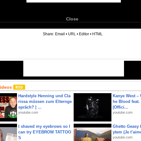
Close
6
Share:
Email
•
URL
•
Editor
•
HTML
Videos
Hardstyle Henning und Cla
Kanye West – 
rissa müssen zum Elternge
he Blood feat.
spräch? | ...
(Offici...
youtube.com
youtube.com
I shaved my eyebrows so I
Ghetto Geasy f
can try EYEBROW TATTOO
ytem (Je t’aim
S
youtube.com