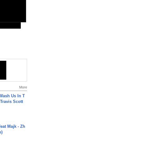
More
Wash Us In T
 Travis Scott
eat Majk - Zh
e)