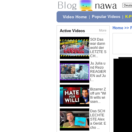
Video Home
|
Popular Videos
|
K-
Home
>>
Active Videos
More
SO! Das
war dann
wohl der
LETZTE S
CH...
Ju Julia u
nd Rezo
REAGIER
EN auf Ju
l...
Bizarrer Z
off um "Wi
lli wills wi
ssen...
Das SCH
LECHTE
STE Alex
a Gerät: E
cho ...