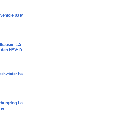
 Vehicle 03 M
dhausen 1:5
n den HSV: D
chwister ha
rburgring La
rie