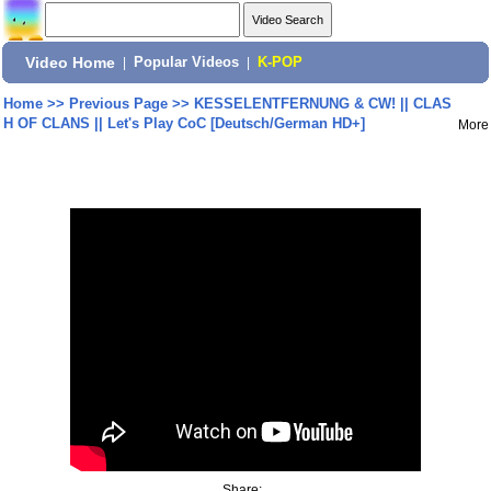
Video Home
|
Popular Videos
|
K-POP
Home
>>
Previous Page
>>
KESSELENTFERNUNG & CW! || CLAS
H OF CLANS || Let's Play CoC [Deutsch/German HD+]
More
Share: