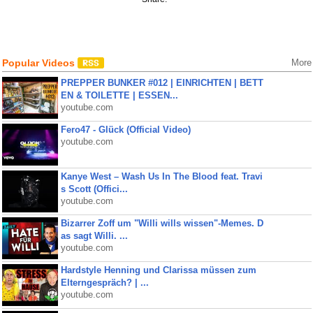
Popular Videos
More
PREPPER BUNKER #012 | EINRICHTEN | BETT
EN & TOILETTE | ESSEN...
youtube.com
Fero47 - Glück (Official Video)
youtube.com
Kanye West – Wash Us In The Blood feat. Travi
s Scott (Offici...
youtube.com
Bizarrer Zoff um "Willi wills wissen"-Memes. D
as sagt Willi. ...
youtube.com
Hardstyle Henning und Clarissa müssen zum
Elterngespräch? | ...
youtube.com