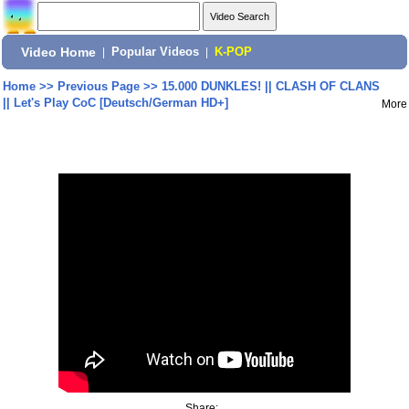
Video Home
|
Popular Videos
|
K-POP
Home
>>
Previous Page
>>
15.000 DUNKLES! || CLASH OF CLANS
|| Let's Play CoC [Deutsch/German HD+]
More
Share: