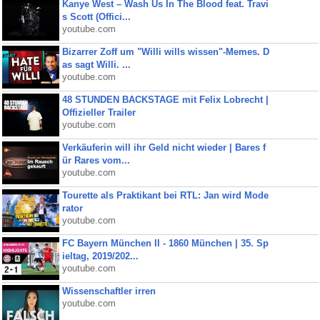
Kanye West – Wash Us In The Blood feat. Travi
s Scott (Offici...
youtube.com
Bizarrer Zoff um "Willi wills wissen"-Memes. D
as sagt Willi. ...
youtube.com
48 STUNDEN BACKSTAGE mit Felix Lobrecht |
Offizieller Trailer
youtube.com
Verkäuferin will ihr Geld nicht wieder | Bares f
ür Rares vom...
youtube.com
Tourette als Praktikant bei RTL: Jan wird Mode
rator
youtube.com
FC Bayern München II - 1860 München | 35. Sp
ieltag, 2019/202...
youtube.com
Wissenschaftler irren
youtube.com