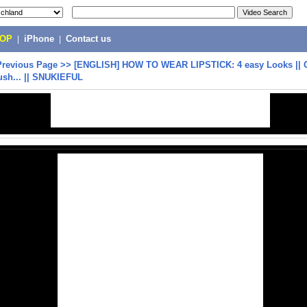
POP
|
iPhone
|
Contact us
Previous Page
>>
[ENGLISH] HOW TO WEAR LIPSTICK: 4 easy Looks || 
lush... || SNUKIEFUL