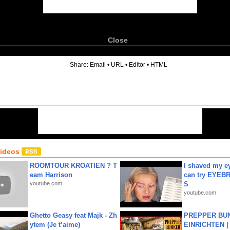
Close
6
Share:
Email
•
URL
•
Editor
•
HTML
Videos
ROOMTOUR KROATIEN ? T
I shaved my e
eam Harrison
can try EYE
youtube.com
S
youtube.com
Ghetto Geasy feat Majk - Zh
PREPPER BUN
ytem (Je t’aime)
EINRICHTEN |