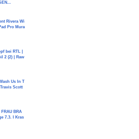
SEN...
ent Rivera Wi
Pad Pro Mura
pf bei RTL |
il 2 (2) | Raw
Wash Us In T
 Travis Scott
ch FRAU BRA
ge 7.3. I Kras