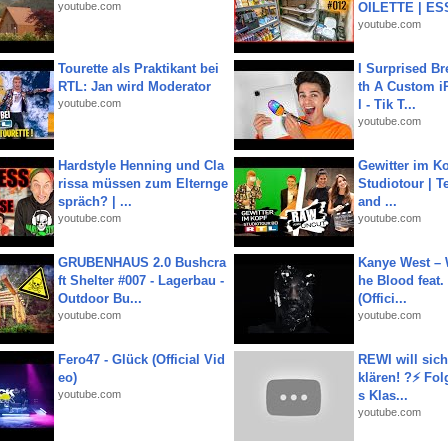
youtube.com
OILETTE | ES
youtube.com
Tourette als Praktikant bei
I Surprised Br
RTL: Jan wird Moderator
th A Custom i
youtube.com
l - Tik T...
youtube.com
Hardstyle Henning und Cla
Gewitter im Ko
rissa müssen zum Elternge
Studiotour | Te
spräch? | ...
and ...
youtube.com
youtube.com
GRUBENHAUS 2.0 Bushcra
Kanye West – 
ft Shelter #007 - Lagerbau -
he Blood feat.
Outdoor Bu...
(Offici...
youtube.com
youtube.com
Fero47 - Glück (Official Vid
REWI will si
eo)
klären! ?⚡️ Fol
youtube.com
s Klas...
youtube.com