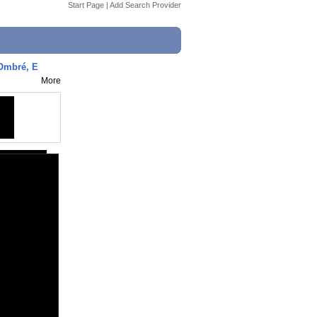
Start Page
|
Add Search Provider
Ombré, E
More