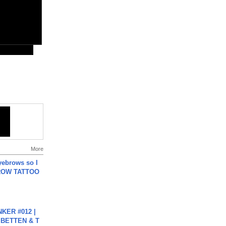
More
yebrows so I
BROW TATTOO
KER #012 |
 BETTEN & T