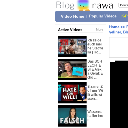
Video Home
|
Popular Videos
|
K-
Home
>>
Active Videos
More
yeliner, B
Ich zeige
euch mei
ne Stadtvi
lla | Ro...
Das SCH
LECHTE
STE Alex
a Gerät: E
cho ...
Bizarrer Z
off um "Wi
lli wills wi
ssen...
Wissensc
haftler irre
n