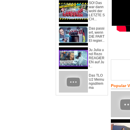
SO! Das
war dann
wohl der
LETZTE S
CH...
Das passi
ert, wenn
DIE PART
EI regier...
Ju Julia u
nd Rezo
REAGIER
EN auf Ju
l...
Das TLO
U2 Meinu
ngsdilem
Popular 
ma