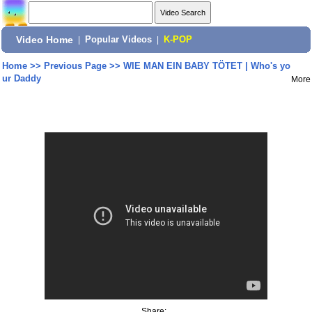
Video Home
|
Popular Videos
|
K-POP
Home
>>
Previous Page
>>
WIE MAN EIN BABY TÖTET | Who's yo
ur Daddy
More
Share: