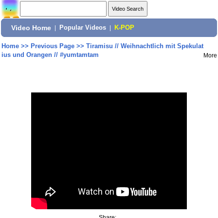
Video Home
|
Popular Videos
|
K-POP
Home
>>
Previous Page
>>
Tiramisu // Weihnachtlich mit Spekulat
ius und Orangen // #yumtamtam
More
Share: