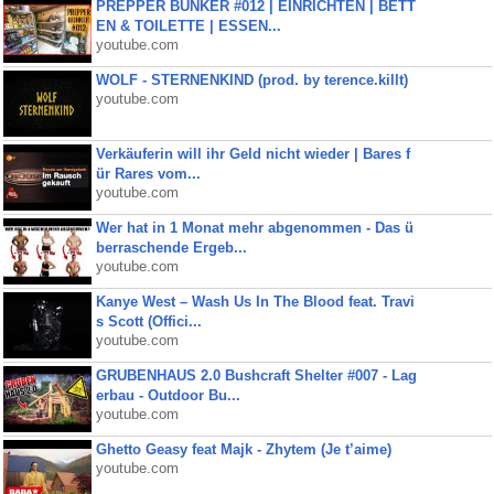
PREPPER BUNKER #012 | EINRICHTEN | BETT
EN & TOILETTE | ESSEN...
youtube.com
WOLF - STERNENKIND (prod. by terence.killt)
youtube.com
Verkäuferin will ihr Geld nicht wieder | Bares f
ür Rares vom...
youtube.com
Wer hat in 1 Monat mehr abgenommen - Das ü
berraschende Ergeb...
youtube.com
Kanye West – Wash Us In The Blood feat. Travi
s Scott (Offici...
youtube.com
GRUBENHAUS 2.0 Bushcraft Shelter #007 - Lag
erbau - Outdoor Bu...
youtube.com
Ghetto Geasy feat Majk - Zhytem (Je t’aime)
youtube.com