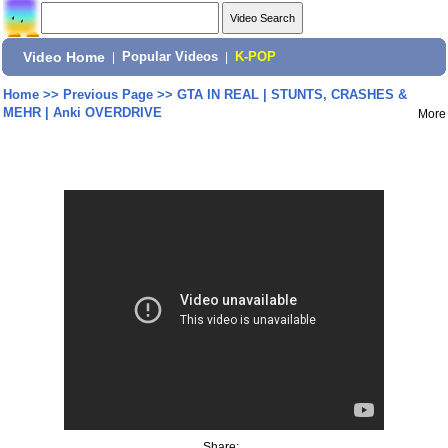
Video Home
|
Popular Videos
|
K-POP
Home
>>
Previous Page
>>
GTA IN REAL | STUNTS, CRASHES &
MEHR | Anki OVERDRIVE
More
Share: