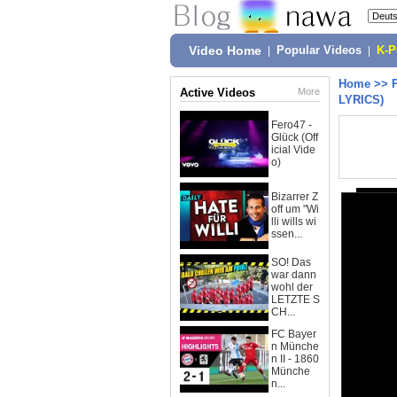
Video Home
|
Popular Videos
|
K-
Home
>>
Active Videos
More
LYRICS)
Fero47 -
Glück (Off
icial Vide
o)
Bizarrer Z
off um "Wi
lli wills wi
ssen...
SO! Das
war dann
wohl der
LETZTE S
CH...
FC Bayer
n Münche
n II - 1860
Münche
n...