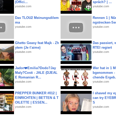
(Offici...
spräch? | ...
youtube.com
youtube.com
Das TLOU2 Meinungsdilem
Rennen 1 | Nü
ma
ngstrecken-Se
youtube.com
youtube.com
Ghetto Geasy feat Majk - Zh
Das passiert,
ytem (Je t’aime)
RTEI regiert
youtube.com
youtube.com
Jador❤️Emilia?Dodo?Jay
Wer hat in 1 
Maly?Costi - JALE (DJEAL
bgenommen - 
E Romanian R...
chende Ergeb.
youtube.com
youtube.com
PREPPER BUNKER #012 |
I shaved my e
EINRICHTEN | BETTEN & T
can try EYE
OILETTE | ESSEN...
S
youtube.com
youtube.com