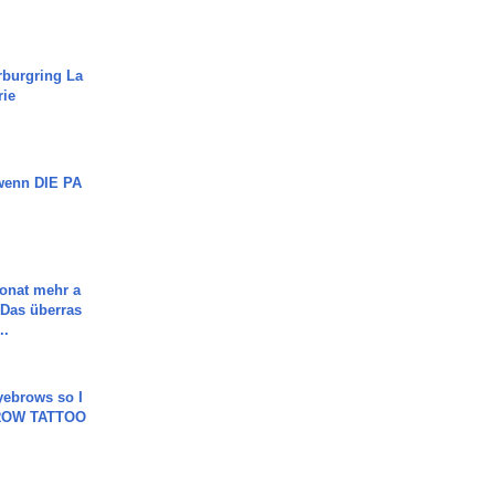
rburgring La
rie
 wenn DIE PA
Monat mehr a
Das überras
..
yebrows so I
BROW TATTOO