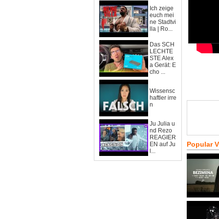
Ich zeige
euch mei
ne Stadtvi
lla | Ro...
Das SCH
LECHTE
STE Alex
a Gerät: E
cho ...
Wissensc
haftler irre
n
Ju Julia u
nd Rezo
REAGIER
Popular 
EN auf Ju
l...