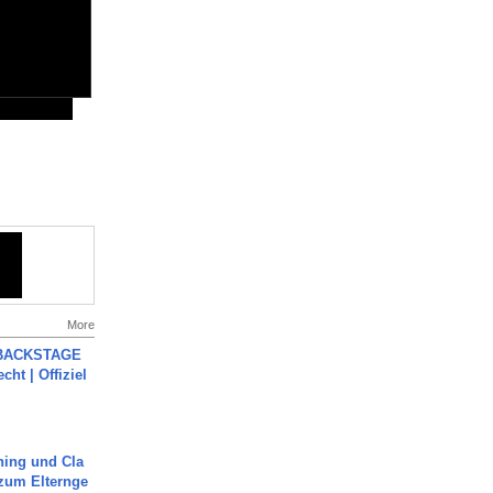
More
 BACKSTAGE
cht | Offiziel
ning und Cla
zum Elternge