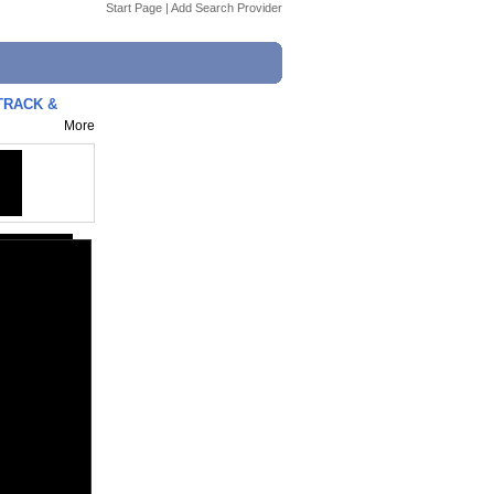
Start Page
|
Add Search Provider
 TRACK &
More