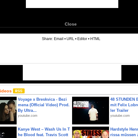
Close
6
Share:
Email
•
URL
•
Editor
•
HTML
Videos
Voyage x Breskvica - Bezi
48 STUNDEN
mena (Official Video) Prod.
mit Felix Lobre
By Ultra...
ler Trailer
youtube.com
youtube.com
Kanye West – Wash Us In T
Hardstyle Hen
he Blood feat. Travis Scott
rissa müssen 