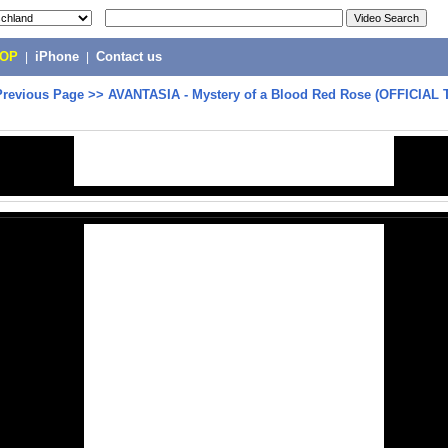
POP
|
iPhone
|
Contact us
Previous Page
>>
AVANTASIA - Mystery of a Blood Red Rose (OFFICIAL