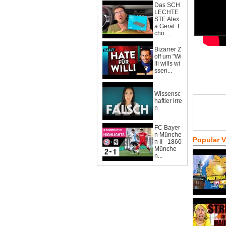
Das SCH
LECHTE
STE Alex
a Gerät: E
cho ...
Bizarrer Z
off um "Wi
lli wills wi
ssen...
Wissensc
haftler irre
n
FC Bayer
n Münche
Popular 
n II - 1860
Münche
n...