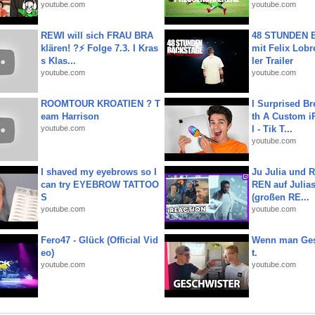
youtube.com
youtube.com
REWI will sich FRAU BRA
48 STUNDEN
klären! ?⚡️ Folge 7.3. I Kras
mit Felix Lobre
s Klas...
ler Trailer
youtube.com
youtube.com
ROOMTOUR KROATIEN ? T
I Surprised Br
eam Harrison
th A Custom i
youtube.com
l - Tik T...
youtube.com
I shaved my eyebrows so I
Ju Julia und 
can try EYEBROW TATTOO
REN auf Julia
S
(großen RE...
youtube.com
youtube.com
Fero47 - Glück (Official Vid
Wenn man Ges
eo)
t.
youtube.com
youtube.com