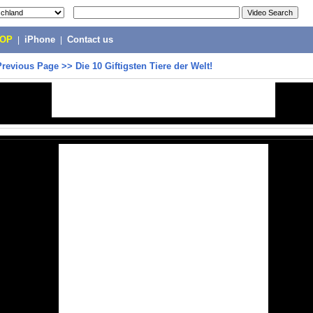
POP
|
iPhone
|
Contact us
Previous Page
>>
Die 10 Giftigsten Tiere der Welt!