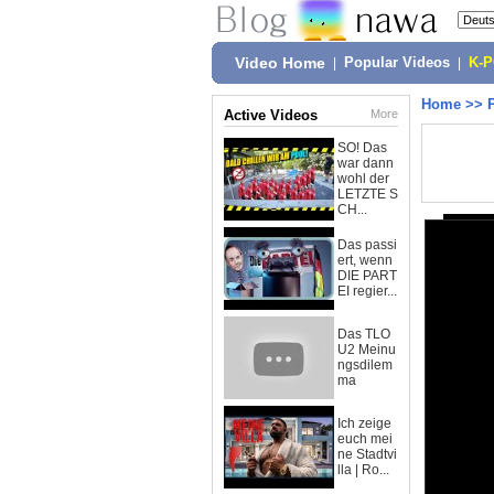
Video Home
|
Popular Videos
|
K-
Home
>>
Active Videos
More
SO! Das
war dann
wohl der
LETZTE S
CH...
Das passi
ert, wenn
DIE PART
EI regier...
Das TLO
U2 Meinu
ngsdilem
ma
Ich zeige
euch mei
ne Stadtvi
lla | Ro...