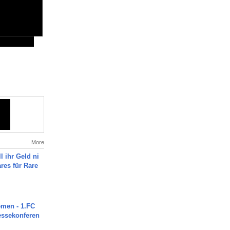
More
l ihr Geld ni
ares für Rare
men - 1.FC
ressekonferen