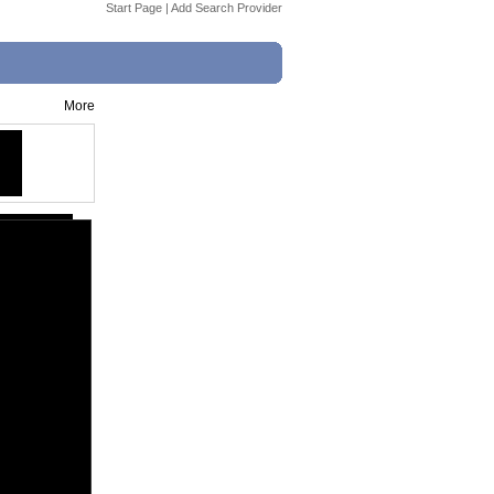
Start Page
|
Add Search Provider
More