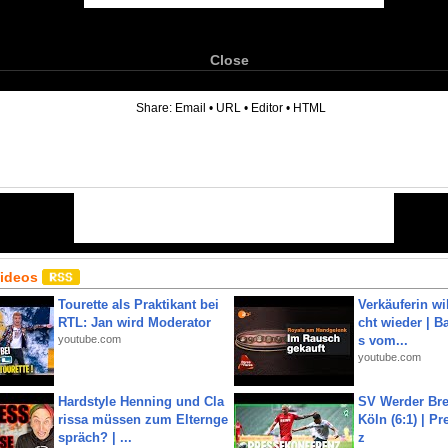
Close
6
Share:
Email
•
URL
•
Editor
•
HTML
Videos
Tourette als Praktikant bei
Verkäuferin wil
RTL: Jan wird Moderator
cht wieder | B
youtube.com
s vom...
youtube.com
Hardstyle Henning und Cla
SV Werder Bre
rissa müssen zum Elternge
Köln (6:1) | P
spräch? | ...
z