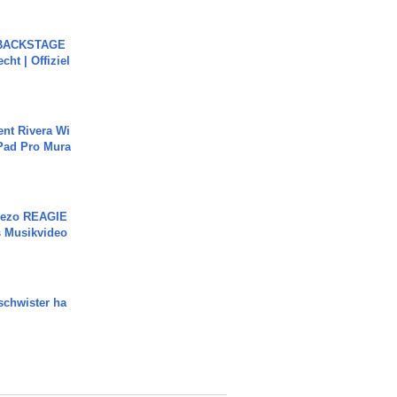
 BACKSTAGE
cht | Offiziel
ent Rivera Wi
Pad Pro Mura
Rezo REAGIE
s Musikvideo
chwister ha