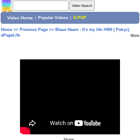
Video Home
|
Popular Videos
|
K-POP
Home
>>
Previous Page
>>
Blaue Haare - It's my life #490 | Patrycj
aPageLife
More
Share: