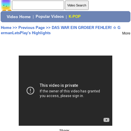
Video Home
|
Popular Videos
|
K-POP
Home
>>
Previous Page
>>
DAS WAR EIN GROßER FEHLER! ☆ G
ermanLetsPlay's Highlights
More
Share: