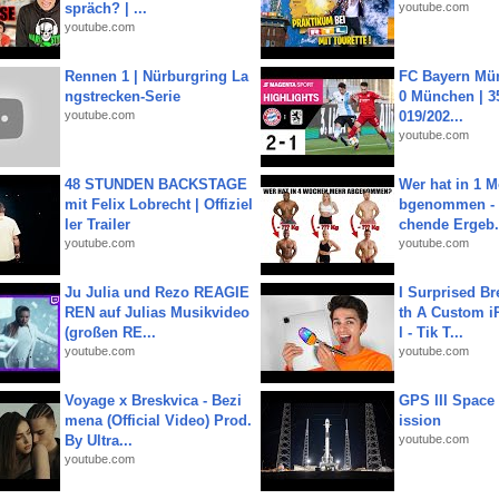
spräch? | ...
youtube.com
youtube.com
Rennen 1 | Nürburgring La
FC Bayern Mün
ngstrecken-Serie
0 München | 35
youtube.com
019/202...
youtube.com
48 STUNDEN BACKSTAGE
Wer hat in 1 
mit Felix Lobrecht | Offiziel
bgenommen - 
ler Trailer
chende Ergeb.
youtube.com
youtube.com
Ju Julia und Rezo REAGIE
I Surprised Br
REN auf Julias Musikvideo
th A Custom i
(großen RE...
l - Tik T...
youtube.com
youtube.com
Voyage x Breskvica - Bezi
GPS III Space
mena (Official Video) Prod.
ission
By Ultra...
youtube.com
youtube.com