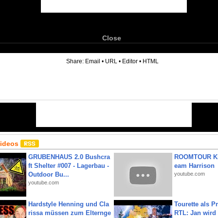
Close
6
Share:
Email
•
URL
•
Editor
•
HTML
Videos
GRUBENHAUS 2.0 Bushcra
ROOMTOUR KR
ft Shelter #007 - Lagerbau -
eam Harrison
Outdoor Bu...
youtube.com
youtube.com
Hardstyle Henning und Cla
Tourette als Pr
rissa müssen zum Elternge
RTL: Jan wird