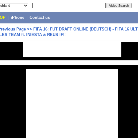
POP
|
iPhone
|
Contact us
Previous Page
>>
FIFA 16: FUT DRAFT ONLINE (DEUTSCH) - FIFA 16 UL
LES TEAM ft. INIESTA & REUS IF!!