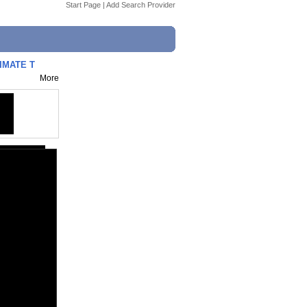
Start Page
|
Add Search Provider
TIMATE T
More