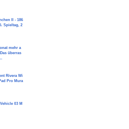
chen II - 186
. Spieltag, 2
Monat mehr a
Das überras
..
ent Rivera Wi
Pad Pro Mura
 Vehicle 03 M