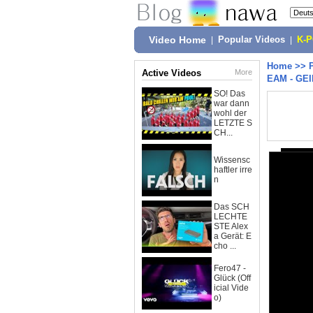
Video Home
|
Popular Videos
|
K-
Home
>>
Active Videos
More
EAM - GEI
SO! Das
war dann
wohl der
LETZTE S
CH...
Wissensc
haftler irre
n
Das SCH
LECHTE
STE Alex
a Gerät: E
cho ...
Fero47 -
Glück (Off
icial Vide
o)