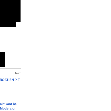
More
OATIEN ? T
aktikant bei
 Moderator