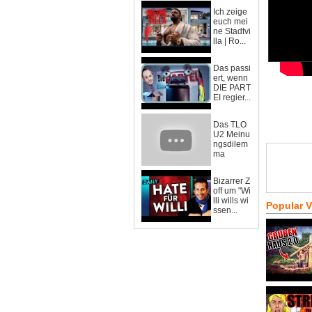
Ich zeige
euch mei
ne Stadtvi
lla | Ro...
Das passi
ert, wenn
DIE PART
EI regier...
Das TLO
U2 Meinu
ngsdilem
ma
Bizarrer Z
off um "Wi
lli wills wi
Popular 
ssen...