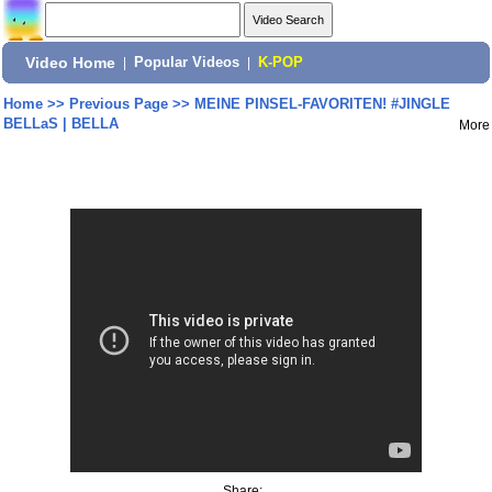
Video Home
|
Popular Videos
|
K-POP
Home
>>
Previous Page
>>
MEINE PINSEL-FAVORITEN! #JINGLE
BELLaS | BELLA
More
Share: