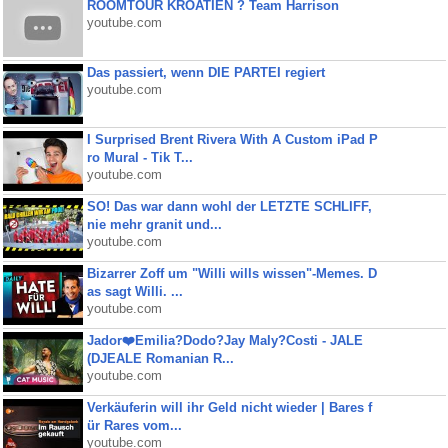
ROOMTOUR KROATIEN ? Team Harrison
youtube.com
Das passiert, wenn DIE PARTEI regiert
youtube.com
I Surprised Brent Rivera With A Custom iPad P
ro Mural - Tik T...
youtube.com
SO! Das war dann wohl der LETZTE SCHLIFF,
nie mehr granit und...
youtube.com
Bizarrer Zoff um "Willi wills wissen"-Memes. D
as sagt Willi. ...
youtube.com
Jador❤️Emilia?Dodo?Jay Maly?Costi - JALE
(DJEALE Romanian R...
youtube.com
Verkäuferin will ihr Geld nicht wieder | Bares f
ür Rares vom...
youtube.com