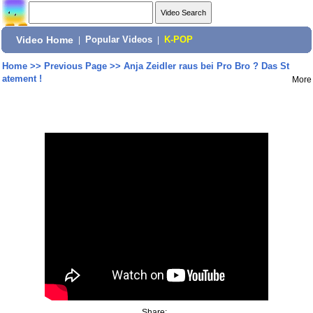
Video Home
|
Popular Videos
|
K-POP
Home
>>
Previous Page
>>
Anja Zeidler raus bei Pro Bro ? Das St
atement !
More
Share: