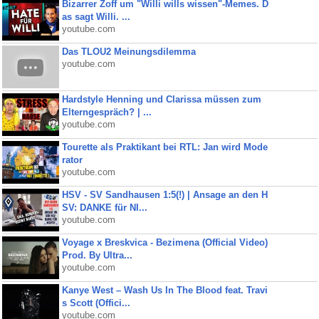
Bizarrer Zoff um "Willi wills wissen"-Memes. D
as sagt Willi. ...
youtube.com
Das TLOU2 Meinungsdilemma
youtube.com
Hardstyle Henning und Clarissa müssen zum
Elterngespräch? | ...
youtube.com
Tourette als Praktikant bei RTL: Jan wird Mode
rator
youtube.com
HSV - SV Sandhausen 1:5(!) | Ansage an den H
SV: DANKE für NI...
youtube.com
Voyage x Breskvica - Bezimena (Official Video)
Prod. By Ultra...
youtube.com
Kanye West – Wash Us In The Blood feat. Travi
s Scott (Offici...
youtube.com