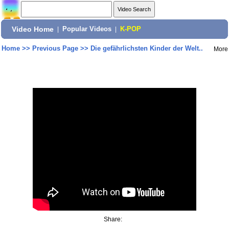
Video Home
|
Popular Videos
|
K-POP
Home
>>
Previous Page
>>
Die gefährlichsten Kinder der Welt..
More
Share: