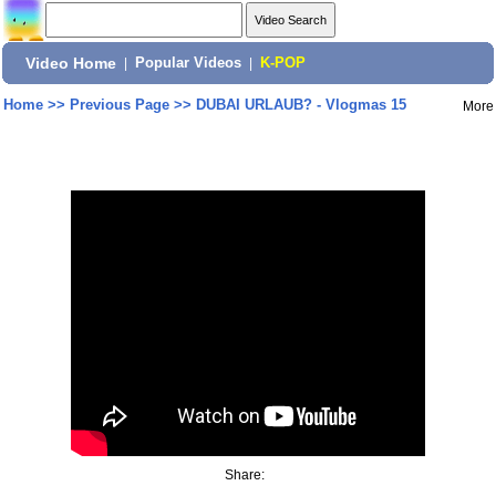
Video Home
|
Popular Videos
|
K-POP
Home
>>
Previous Page
>>
DUBAI URLAUB? - Vlogmas 15
More
Share: