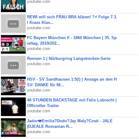
youtube.com
REWI will sich FRAU BRA klären! ?⚡️ Folge 7.3.
I Krass Klas...
youtube.com
FC Bayern München II - 1860 München | 35. Sp
ieltag, 2019/202...
youtube.com
Rennen 1 | Nürburgring Langstrecken-Serie
youtube.com
HSV - SV Sandhausen 1:5(!) | Ansage an den H
SV: DANKE für NI...
youtube.com
48 STUNDEN BACKSTAGE mit Felix Lobrecht |
Offizieller Trailer
youtube.com
Jador❤️Emilia?Dodo?Jay Maly?Costi - JALE
(DJEALE Romanian R...
youtube.com