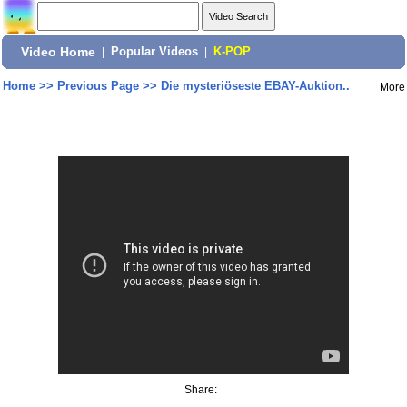
Video Home
|
Popular Videos
|
K-POP
Home
>>
Previous Page
>>
Die mysteriöseste EBAY-Auktion..
More
Share: