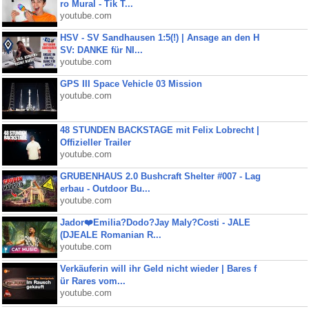
ro Mural - Tik T...
youtube.com
HSV - SV Sandhausen 1:5(!) | Ansage an den H
SV: DANKE für NI...
youtube.com
GPS III Space Vehicle 03 Mission
youtube.com
48 STUNDEN BACKSTAGE mit Felix Lobrecht |
Offizieller Trailer
youtube.com
GRUBENHAUS 2.0 Bushcraft Shelter #007 - Lag
erbau - Outdoor Bu...
youtube.com
Jador❤️Emilia?Dodo?Jay Maly?Costi - JALE
(DJEALE Romanian R...
youtube.com
Verkäuferin will ihr Geld nicht wieder | Bares f
ür Rares vom...
youtube.com