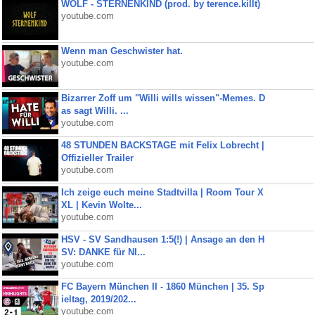
WOLF - STERNENKIND (prod. by terence.killt)
youtube.com
Wenn man Geschwister hat.
youtube.com
Bizarrer Zoff um "Willi wills wissen"-Memes. D
as sagt Willi. ...
youtube.com
48 STUNDEN BACKSTAGE mit Felix Lobrecht |
Offizieller Trailer
youtube.com
Ich zeige euch meine Stadtvilla | Room Tour X
XL | Kevin Wolte...
youtube.com
HSV - SV Sandhausen 1:5(!) | Ansage an den H
SV: DANKE für NI...
youtube.com
FC Bayern München II - 1860 München | 35. Sp
ieltag, 2019/202...
youtube.com