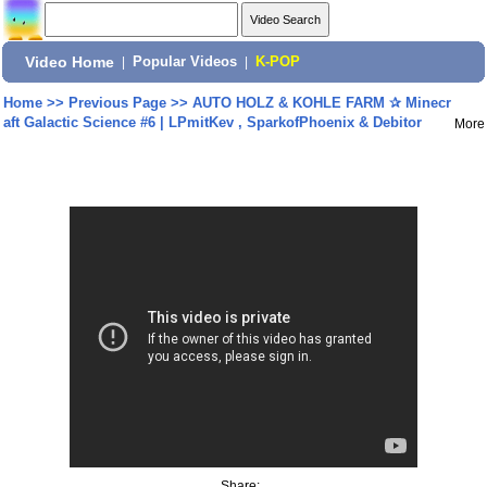
Video Home
|
Popular Videos
|
K-POP
Home
>>
Previous Page
>>
AUTO HOLZ & KOHLE FARM ✰ Minecr
aft Galactic Science #6 | LPmitKev , SparkofPhoenix & Debitor
More
Share: