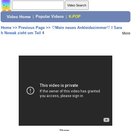
Video Home
|
Popular Videos
|
K-POP
Home
>>
Previous Page
>>
♡Mein neues Ankleidezimmer♡ I Sara
h Nowak zieht um Teil 4
More
Share: