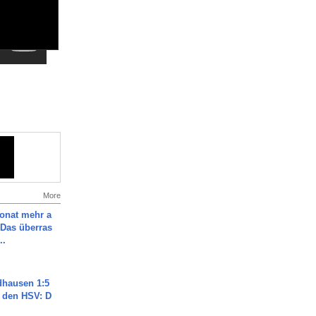
More
Monat mehr a
Das überras
..
dhausen 1:5
n den HSV: D