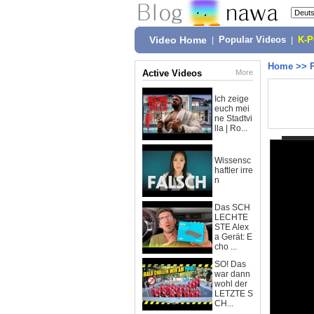
Video Home
|
Popular Videos
|
K-
Home
>>
Active Videos
More
Ich zeige
euch mei
ne Stadtvi
lla | Ro...
Wissensc
haftler irre
n
Das SCH
LECHTE
STE Alex
a Gerät: E
cho ...
SO! Das
war dann
wohl der
LETZTE S
CH...