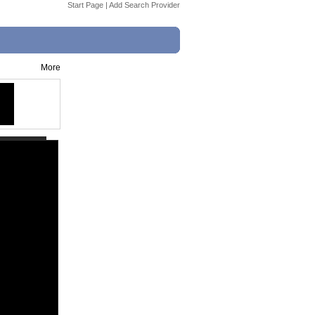
Start Page
|
Add Search Provider
More