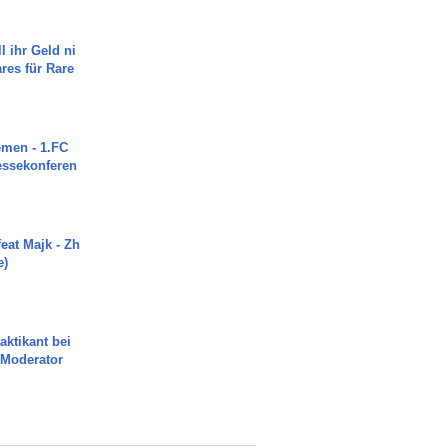
l ihr Geld ni
ares für Rare
men - 1.FC
ressekonferen
eat Majk - Zh
e)
aktikant bei
 Moderator