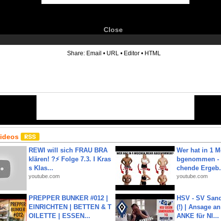
Close
6
Share:
Email
•
URL
•
Editor
•
HTML
Videos
REWI will sich FRAU BRA
Wer hat in 1 
klären! ?⚡️ Folge 7.3. I Kras
bgenommen - 
s Klas...
chende Ergeb.
youtube.com
youtube.com
PREPPER BUNKER #012 |
HSV - SV San
EINRICHTEN | BETTEN & T
(!) | Ansage a
OILETTE | ESSEN...
ANKE für NI...