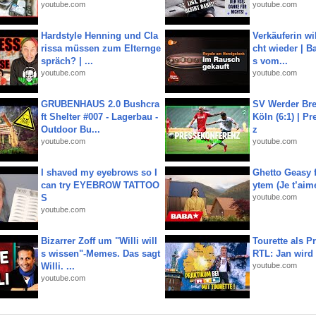
youtube.com
youtube.com
Hardstyle Henning und Cla
Verkäuferin wil
rissa müssen zum Elternge
cht wieder | B
spräch? | ...
s vom...
youtube.com
youtube.com
GRUBENHAUS 2.0 Bushcra
SV Werder Bre
ft Shelter #007 - Lagerbau -
Köln (6:1) | P
Outdoor Bu...
z
youtube.com
youtube.com
I shaved my eyebrows so I
Ghetto Geasy f
can try EYEBROW TATTOO
ytem (Je t’aim
S
youtube.com
youtube.com
Bizarrer Zoff um "Willi will
Tourette als Pr
s wissen"-Memes. Das sagt
RTL: Jan wird
Willi. ...
youtube.com
youtube.com