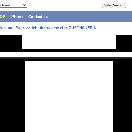
POP
|
iPhone
|
Contact us
Previous Page
>>
Ich überrasche eine ZUSCHAUERIN!