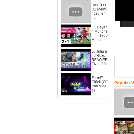
Das TLO
U2 Meinu
ngsdilem
ma
FC Bayer
n Münche
n II - 1860
Münche
n...
Ju Julia u
nd Rezo
REAGIER
EN auf Ju
l...
Fero47 -
Glück (Off
Popular 
icial Vide
o)