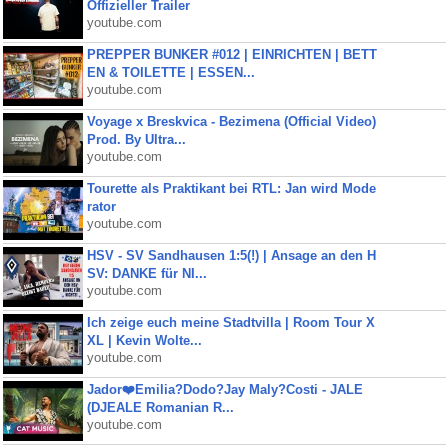
Offizieller Trailer
youtube.com
PREPPER BUNKER #012 | EINRICHTEN | BETT
EN & TOILETTE | ESSEN...
youtube.com
Voyage x Breskvica - Bezimena (Official Video)
Prod. By Ultra...
youtube.com
Tourette als Praktikant bei RTL: Jan wird Mode
rator
youtube.com
HSV - SV Sandhausen 1:5(!) | Ansage an den H
SV: DANKE für NI...
youtube.com
Ich zeige euch meine Stadtvilla | Room Tour X
XL | Kevin Wolte...
youtube.com
Jador❤️Emilia?Dodo?Jay Maly?Costi - JALE
(DJEALE Romanian R...
youtube.com