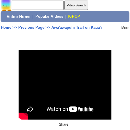
Video Home
|
Popular Videos
|
K-POP
Home
>>
Previous Page
>>
Awa'awapuhi Trail on Kaua'i
More
Share: