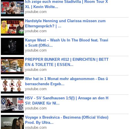
Ich zeige euch meine Stadtvilla | Room Tour X
XL | Kevin Wolte...
youtube.com
Hardstyle Henning und Clarissa müssen zum
Elterngespräch? | ...
youtube.com
Kanye West – Wash Us In The Blood feat. Travi
s Scott (Offici...
youtube.com
PREPPER BUNKER #012 | EINRICHTEN | BETT
EN & TOILETTE | ESSEN...
youtube.com
Wer hat in 1 Monat mehr abgenommen - Das ü
berraschende Ergeb...
youtube.com
HSV - SV Sandhausen 1:5(!) | Ansage an den H
SV: DANKE für NI...
youtube.com
Voyage x Breskvica - Bezimena (Official Video)
Prod. By Ultra...
youtube.com