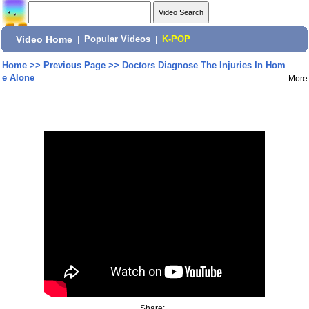
Video Home
|
Popular Videos
|
K-POP
Home
>>
Previous Page
>>
Doctors Diagnose The Injuries In Hom
e Alone
More
Share: