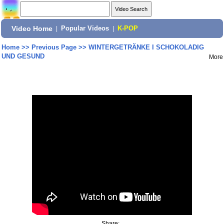
Video Home
|
Popular Videos
|
K-POP
Home
>>
Previous Page
>>
WINTERGETRÄNKE I SCHOKOLADIG
UND GESUND
More
Share: