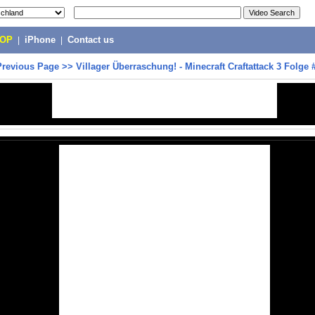
POP
|
iPhone
|
Contact us
Previous Page
>>
Villager Überraschung! - Minecraft Craftattack 3 Folge 