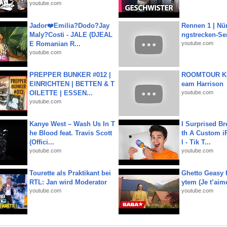
youtube.com
Jador❤️Emilia?Dodo?Jay
Rennen 1 | Nü
Maly?Costi - JALE (DJEAL
ngstrecken-Se
E Romanian R...
youtube.com
youtube.com
PREPPER BUNKER #012 |
ROOMTOUR KR
EINRICHTEN | BETTEN & T
eam Harrison
OILETTE | ESSEN...
youtube.com
youtube.com
Kanye West – Wash Us In T
I Surprised Br
he Blood feat. Travis Scott
th A Custom i
(Offici...
l - Tik T...
youtube.com
youtube.com
Tourette als Praktikant bei
Ghetto Geasy f
RTL: Jan wird Moderator
ytem (Je t’aim
youtube.com
youtube.com