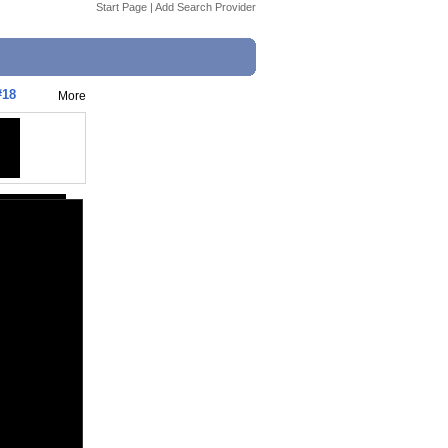
Start Page
|
Add Search Provider
#18
More