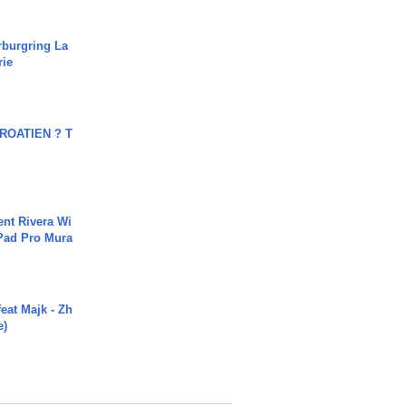
rburgring La
rie
OATIEN ? T
ent Rivera Wi
Pad Pro Mura
eat Majk - Zh
e)