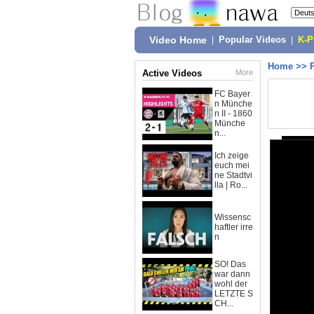
Video Home
|
Popular Videos
|
K-
Home
>>
Active Videos
More
FC Bayer
n Münche
n II - 1860
Münche
n...
Ich zeige
euch mei
ne Stadtvi
lla | Ro...
Wissensc
haftler irre
n
SO! Das
war dann
wohl der
LETZTE S
CH...