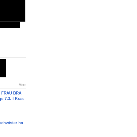
More
ch FRAU BRA
ge 7.3. I Kras
chwister ha