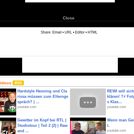
Close
6
Share:
Email
•
URL
•
Editor
•
HTML
Videos
Hardstyle Henning und Cla
REWI will si
rissa müssen zum Elternge
klären! ?⚡️ Fol
spräch? | ...
s Klas...
youtube.com
youtube.com
Gewitter im Kopf bei RTL |
Wenn man Ges
Studiotour | Teil 2 (2) | Raw
t.
and ...
youtube.com