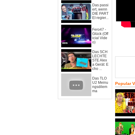
Das passi
ert, wenn
DIE PART
EI regier...
Fero47 -
Glück (Off
icial Vide
o)
Das SCH
LECHTE
STE Alex
a Gerät: E
cho ...
Das TLO
U2 Meinu
Popular 
ngsdilem
ma