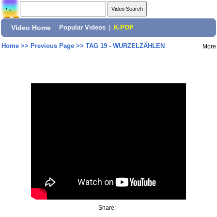
Video Home
|
Popular Videos
|
K-POP
Home
>>
Previous Page
>>
TAG 19 - WURZELZÄHLEN
More
Share: