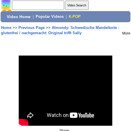
Video Home
|
Popular Videos
|
K-POP
Home
>>
Previous Page
>>
Almondy: Schwedische Mandeltorte -
glutenfrei / nachgemacht: Original trifft Sally
More
Share: