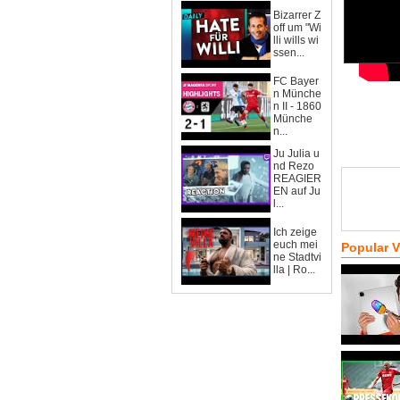
Bizarrer Z
off um "Wi
lli wills wi
ssen...
FC Bayer
n Münche
n II - 1860
Münche
n...
Ju Julia u
nd Rezo
REAGIER
EN auf Ju
l...
Ich zeige
euch mei
Popular 
ne Stadtvi
lla | Ro...