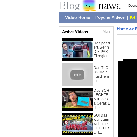
Video Home
|
Popular Videos
|
K-
Home
>>
Active Videos
More
Das passi
ert, wenn
DIE PART
EI regier...
Das TLO
U2 Meinu
ngsdilem
ma
Das SCH
LECHTE
STE Alex
a Gerät: E
cho ...
SO! Das
war dann
wohl der
LETZTE S
CH...