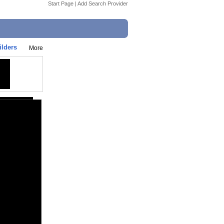
Start Page
|
Add Search Provider
lders
More