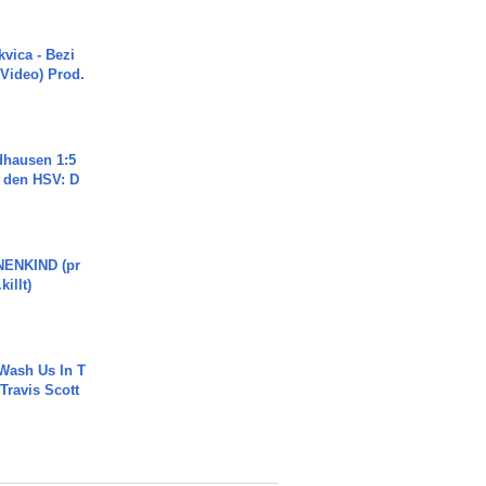
vica - Bezi
 Video) Prod.
dhausen 1:5
n den HSV: D
ENKIND (pr
killt)
Wash Us In T
 Travis Scott