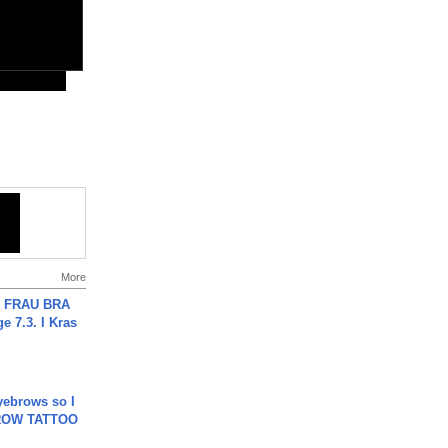
More
ch FRAU BRA
ge 7.3. I Kras
yebrows so I
BROW TATTOO