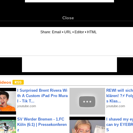
Close
6
Share:
Email
•
URL
•
Editor
•
HTML
Videos
I Surprised Brent Rivera Wi
REWI will si
th A Custom iPad Pro Mura
klären! ?⚡️ Fol
l - Tik T...
s Klas...
youtube.com
youtube.com
SV Werder Bremen - 1.FC
I shaved my e
Köln (6:1) | Pressekonferen
can try EYE
z
S