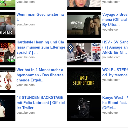
youtube.com
youtube.com
Wenn man Geschwister ha
Voyage x Bresk
t.
mena (Official
youtube.com
By Ultra...
youtube.com
Hardstyle Henning und Cla
HSV - SV San
rissa müssen zum Elternge
(!) | Ansage a
spräch? | ...
ANKE für NI...
youtube.com
youtube.com
Wer hat in 1 Monat mehr a
WOLF - STERN
bgenommen - Das überras
od. by terence.
chende Ergeb...
youtube.com
youtube.com
48 STUNDEN BACKSTAGE
Kanye West – 
mit Felix Lobrecht | Offiziel
he Blood feat.
ler Trailer
(Offici...
youtube.com
youtube.com