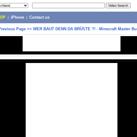
POP
|
iPhone
|
Contact us
Previous Page
>>
WER BAUT DENN DA BRÜSTE ?! - Minecraft Master Bui