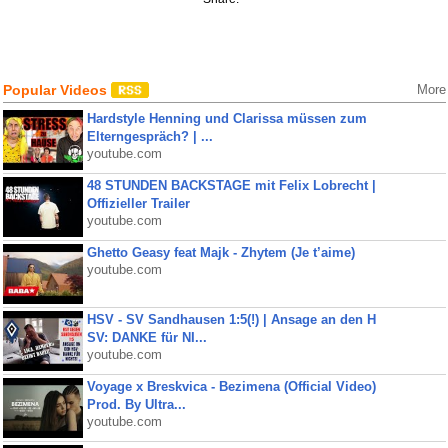
Popular Videos
More
Hardstyle Henning und Clarissa müssen zum
Elterngespräch? | ...
youtube.com
48 STUNDEN BACKSTAGE mit Felix Lobrecht |
Offizieller Trailer
youtube.com
Ghetto Geasy feat Majk - Zhytem (Je t’aime)
youtube.com
HSV - SV Sandhausen 1:5(!) | Ansage an den H
SV: DANKE für NI...
youtube.com
Voyage x Breskvica - Bezimena (Official Video)
Prod. By Ultra...
youtube.com