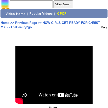
Video Home
|
Popular Videos
|
K-POP
Home
>>
Previous Page
>>
HOW GIRLS GET READY FOR CHRIST
MAS - TheBeauty2go
More
Share: