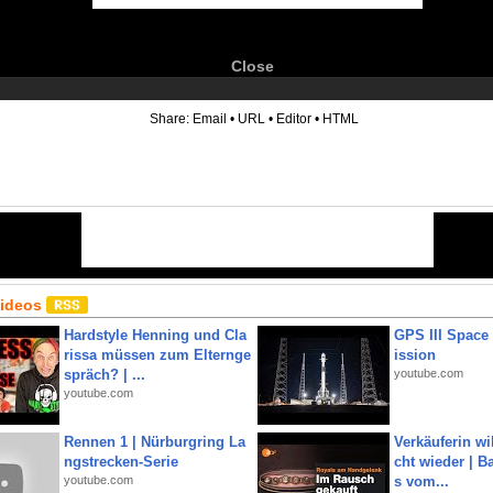
Close
6
Share:
Email
•
URL
•
Editor
•
HTML
Videos
Hardstyle Henning und Cla
GPS III Space
rissa müssen zum Elternge
ission
spräch? | ...
youtube.com
youtube.com
Rennen 1 | Nürburgring La
Verkäuferin wil
ngstrecken-Serie
cht wieder | B
youtube.com
s vom...