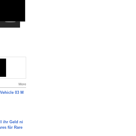
More
 Vehicle 03 M
l ihr Geld ni
ares für Rare