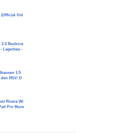
(Official Vid
2.0 Bushcra
 - Lagerbau -
dhausen 1:5
n den HSV: D
ent Rivera Wi
Pad Pro Mura