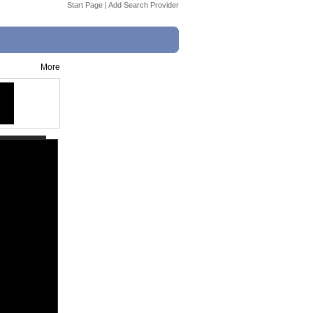
Start Page
|
Add Search Provider
More