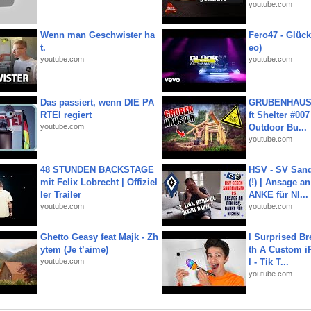
youtube.com
Wenn man Geschwister ha
Fero47 - Glück 
t.
eo)
youtube.com
youtube.com
Das passiert, wenn DIE PA
GRUBENHAUS 
RTEI regiert
ft Shelter #007
youtube.com
Outdoor Bu...
youtube.com
48 STUNDEN BACKSTAGE
HSV - SV San
mit Felix Lobrecht | Offiziel
(!) | Ansage a
ler Trailer
ANKE für NI...
youtube.com
youtube.com
Ghetto Geasy feat Majk - Zh
I Surprised Br
ytem (Je t’aime)
th A Custom i
youtube.com
l - Tik T...
youtube.com