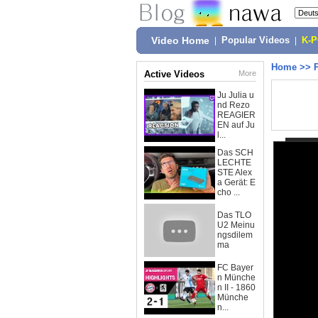
Video Home
|
Popular Videos
|
K-
Home
>>
Active Videos
More
Ju Julia u
nd Rezo
REAGIER
EN auf Ju
l...
Das SCH
LECHTE
STE Alex
a Gerät: E
cho ...
Das TLO
U2 Meinu
ngsdilem
ma
FC Bayer
n Münche
n II - 1860
Münche
n...