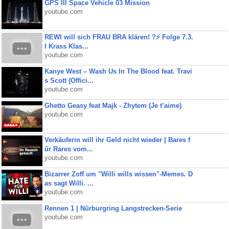
GPS III Space Vehicle 03 Mission
youtube.com
REWI will sich FRAU BRA klären! ?⚡️ Folge 7.3.
I Krass Klas...
youtube.com
Kanye West – Wash Us In The Blood feat. Travi
s Scott (Offici...
youtube.com
Ghetto Geasy feat Majk - Zhytem (Je t’aime)
youtube.com
Verkäuferin will ihr Geld nicht wieder | Bares f
ür Rares vom...
youtube.com
Bizarrer Zoff um "Willi wills wissen"-Memes. D
as sagt Willi. ...
youtube.com
Rennen 1 | Nürburgring Langstrecken-Serie
youtube.com