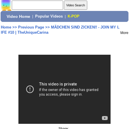
Video Home
|
Popular Videos
|
K-POP
Home
>>
Previous Page
>>
MÄDCHEN SIND ZICKEN!! - JOIN MY L
IFE #10 | TheUniqueCarina
More
Share: