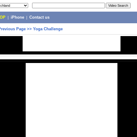
POP
|
iPhone
|
Contact us
Previous Page
>>
Yoga Challenge