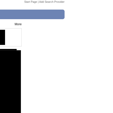
Start Page
|
Add Search Provider
More