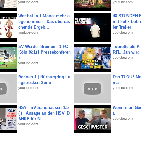
youtube.com
youtube.com
Wer hat in 1 Monat mehr a
48 STUNDEN
bgenommen - Das überras
mit Felix Lobre
chende Ergeb...
ler Trailer
youtube.com
youtube.com
SV Werder Bremen - 1.FC
Tourette als Pr
Köln (6:1) | Pressekonferen
RTL: Jan wird
z
youtube.com
youtube.com
Rennen 1 | Nürburgring La
Das TLOU2 Me
ngstrecken-Serie
ma
youtube.com
youtube.com
HSV - SV Sandhausen 1:5
Wenn man Ges
(!) | Ansage an den HSV: D
t.
ANKE für NI...
youtube.com
youtube.com