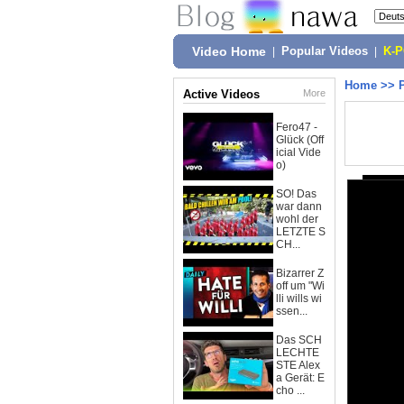
Video Home
|
Popular Videos
|
K-
Home
>>
Active Videos
More
Fero47 -
Glück (Off
icial Vide
o)
SO! Das
war dann
wohl der
LETZTE S
CH...
Bizarrer Z
off um "Wi
lli wills wi
ssen...
Das SCH
LECHTE
STE Alex
a Gerät: E
cho ...