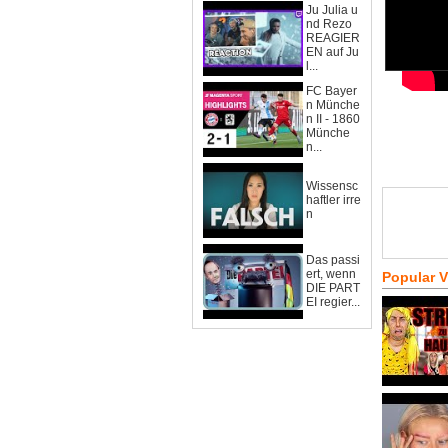
Ju Julia u
nd Rezo
REAGIER
EN auf Ju
l...
FC Bayer
n Münche
n II - 1860
Münche
n...
Wissensc
haftler irre
n
Das passi
ert, wenn
Popular 
DIE PART
EI regier...