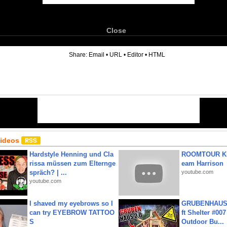
Close
6
Share:
Email
•
URL
•
Editor
•
HTML
Videos
Hardstyle Henning und Cla
ROOMTOUR KR
rissa müssen zum Elternge
eam Harrison
spräch? | ...
youtube.com
youtube.com
I shaved my eyebrows so I
GRUBENHAUS 
can try EYEBROW TATTOO
ft Shelter #007
S
Outdoor Bu...