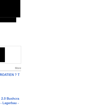
More
OATIEN ? T
2.0 Bushcra
 - Lagerbau -