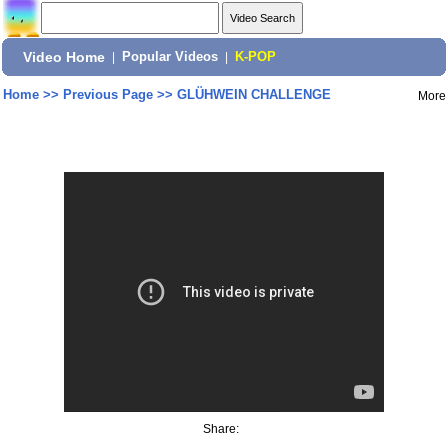
Video Home
|
Popular Videos
|
K-POP
Home
>>
Previous Page
>>
GLÜHWEIN CHALLENGE
More
Share: