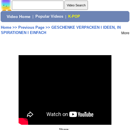
Video Home
|
Popular Videos
|
K-POP
Home
>>
Previous Page
>>
GESCHENKE VERPACKEN I IDEEN, IN
SPIRATIONEN I EINFACH
More
Share: