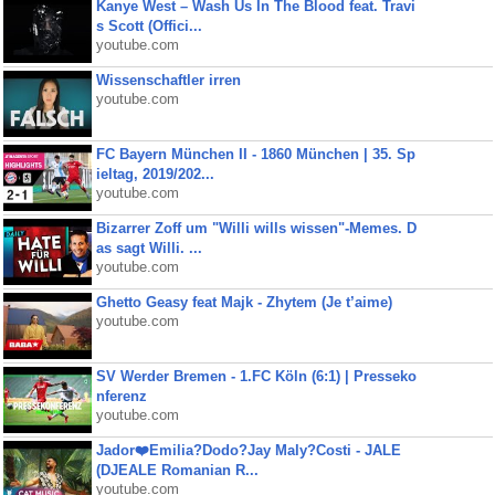
Kanye West – Wash Us In The Blood feat. Travi
s Scott (Offici...
youtube.com
Wissenschaftler irren
youtube.com
FC Bayern München II - 1860 München | 35. Sp
ieltag, 2019/202...
youtube.com
Bizarrer Zoff um "Willi wills wissen"-Memes. D
as sagt Willi. ...
youtube.com
Ghetto Geasy feat Majk - Zhytem (Je t’aime)
youtube.com
SV Werder Bremen - 1.FC Köln (6:1) | Presseko
nferenz
youtube.com
Jador❤️Emilia?Dodo?Jay Maly?Costi - JALE
(DJEALE Romanian R...
youtube.com