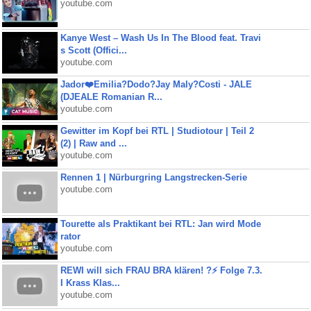
youtube.com
Kanye West – Wash Us In The Blood feat. Travi
s Scott (Offici...
youtube.com
Jador❤️Emilia?Dodo?Jay Maly?Costi - JALE
(DJEALE Romanian R...
youtube.com
Gewitter im Kopf bei RTL | Studiotour | Teil 2
(2) | Raw and ...
youtube.com
Rennen 1 | Nürburgring Langstrecken-Serie
youtube.com
Tourette als Praktikant bei RTL: Jan wird Mode
rator
youtube.com
REWI will sich FRAU BRA klären! ?⚡️ Folge 7.3.
I Krass Klas...
youtube.com