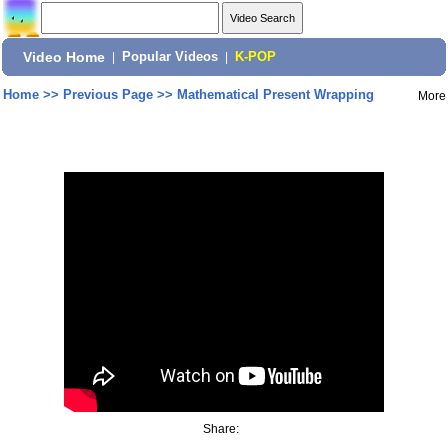
Video Home
|
Popular Videos
|
K-POP
Home
>>
Previous Page
>>
Mathematical Present Wrapping
More
Share: