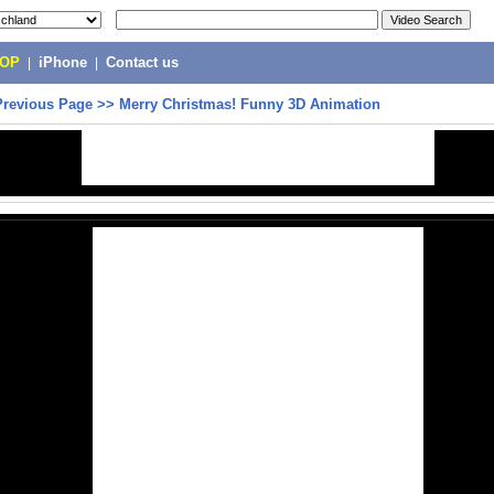
POP
|
iPhone
|
Contact us
Previous Page
>>
Merry Christmas! Funny 3D Animation