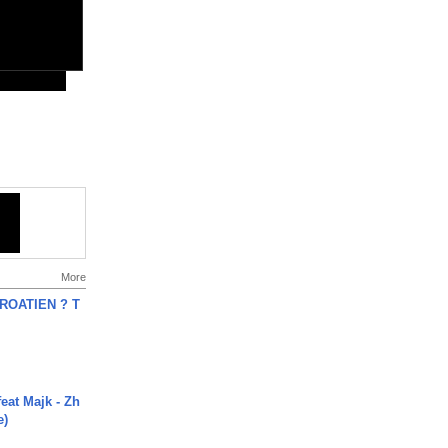
More
OATIEN ? T
eat Majk - Zh
e)