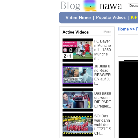
Video Home
|
Popular Videos
|
K-
Home
>>
Active Videos
More
FC Bayer
n Münche
n II - 1860
Münche
n...
Ju Julia u
nd Rezo
REAGIER
EN auf Ju
l...
Das passi
ert, wenn
DIE PART
EI regier...
SO! Das
war dann
wohl der
LETZTE S
CH...