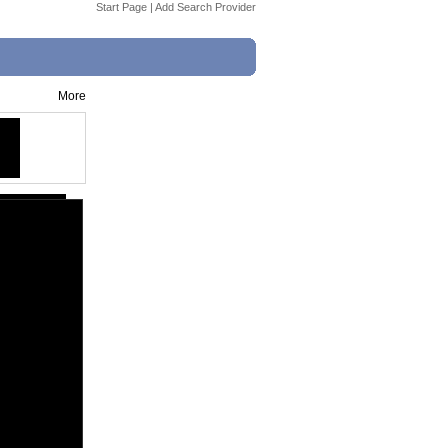
Start Page
|
Add Search Provider
More