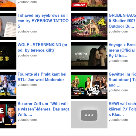
youtube.com
I shaved my eyebrows so I
GRUBENHAUS 
can try EYEBROW TATTOO
ft Shelter #007
S
Outdoor Bu...
youtube.com
youtube.com
WOLF - STERNENKIND (pr
Voyage x Bresk
od. by terence.killt)
mena (Official
youtube.com
By Ultra...
youtube.com
Tourette als Praktikant bei
Gewitter im Ko
RTL: Jan wird Moderator
Studiotour | Te
youtube.com
and ...
youtube.com
Bizarrer Zoff um "Willi will
REWI will si
s wissen"-Memes. Das sagt
klären! ?⚡️ Fol
Willi. ...
s Klas...
youtube.com
youtube.com