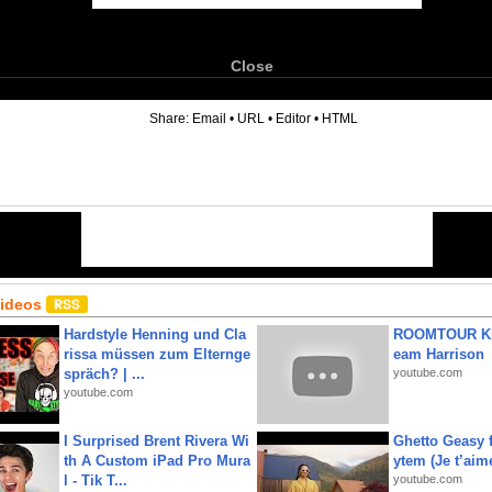
Close
6
Share:
Email
•
URL
•
Editor
•
HTML
Videos
Hardstyle Henning und Cla
ROOMTOUR KR
rissa müssen zum Elternge
eam Harrison
spräch? | ...
youtube.com
youtube.com
I Surprised Brent Rivera Wi
Ghetto Geasy f
th A Custom iPad Pro Mura
ytem (Je t’aim
l - Tik T...
youtube.com