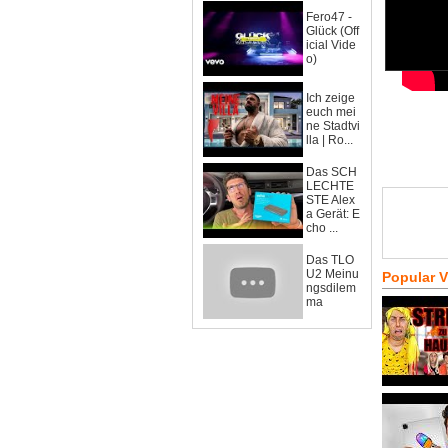
Fero47 -
Glück (Off
icial Vide
o)
Ich zeige
euch mei
ne Stadtvi
lla | Ro...
Das SCH
LECHTE
STE Alex
a Gerät: E
cho ...
Das TLO
U2 Meinu
Popular 
ngsdilem
ma