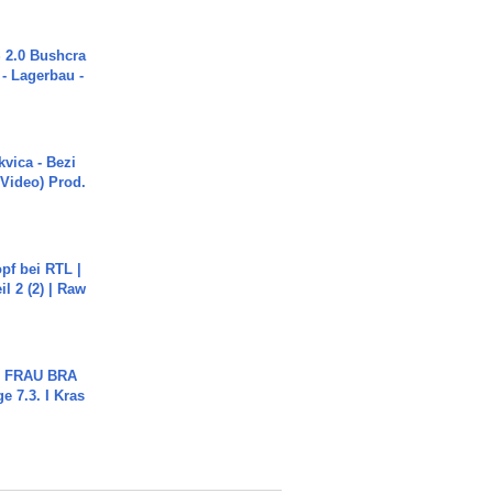
2.0 Bushcra
 - Lagerbau -
vica - Bezi
 Video) Prod.
pf bei RTL |
il 2 (2) | Raw
ch FRAU BRA
ge 7.3. I Kras