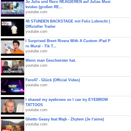
Ju Julia und Rezo REAGIEREN auf Julias Musi
kvideo (großen RE...
youtube.com
48 STUNDEN BACKSTAGE mit Felix Lobrecht |
Offizieller Trailer
youtube.com
I Surprised Brent Rivera With A Custom iPad P
ro Mural - Tik T...
youtube.com
Wenn man Geschwister hat.
youtube.com
Fero47 - Glück (Official Video)
youtube.com
I shaved my eyebrows so I can try EYEBROW
TATTOOS
youtube.com
Ghetto Geasy feat Majk - Zhytem (Je t’aime)
youtube.com