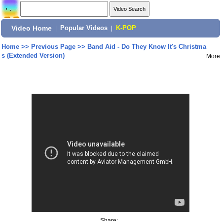
Video Home
|
Popular Videos
|
K-POP
Home
>>
Previous Page
>>
Band Aid - Do They Know It's Christma
s (Extended Version)
More
Share: