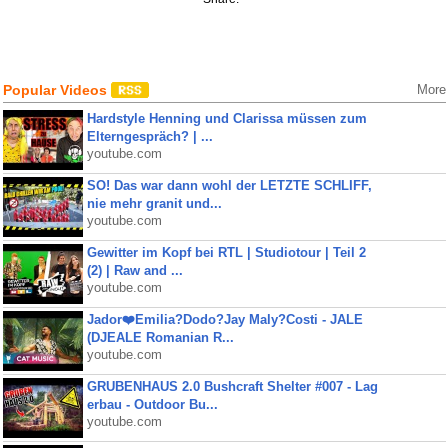
Popular Videos
More
Hardstyle Henning und Clarissa müssen zum
Elterngespräch? | ...
youtube.com
SO! Das war dann wohl der LETZTE SCHLIFF,
nie mehr granit und...
youtube.com
Gewitter im Kopf bei RTL | Studiotour | Teil 2
(2) | Raw and ...
youtube.com
Jador❤️Emilia?Dodo?Jay Maly?Costi - JALE
(DJEALE Romanian R...
youtube.com
GRUBENHAUS 2.0 Bushcraft Shelter #007 - Lag
erbau - Outdoor Bu...
youtube.com